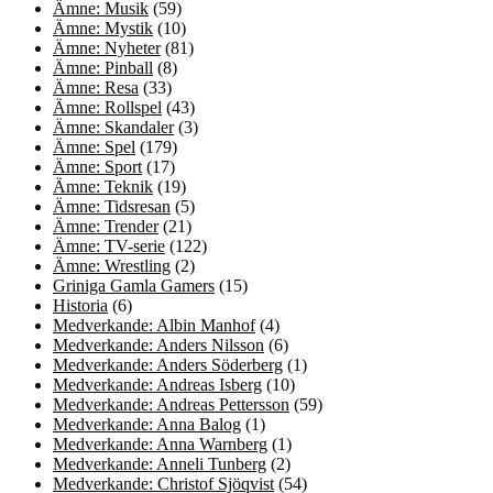
Ämne: Musik
(59)
Ämne: Mystik
(10)
Ämne: Nyheter
(81)
Ämne: Pinball
(8)
Ämne: Resa
(33)
Ämne: Rollspel
(43)
Ämne: Skandaler
(3)
Ämne: Spel
(179)
Ämne: Sport
(17)
Ämne: Teknik
(19)
Ämne: Tidsresan
(5)
Ämne: Trender
(21)
Ämne: TV-serie
(122)
Ämne: Wrestling
(2)
Griniga Gamla Gamers
(15)
Historia
(6)
Medverkande: Albin Manhof
(4)
Medverkande: Anders Nilsson
(6)
Medverkande: Anders Söderberg
(1)
Medverkande: Andreas Isberg
(10)
Medverkande: Andreas Pettersson
(59)
Medverkande: Anna Balog
(1)
Medverkande: Anna Warnberg
(1)
Medverkande: Anneli Tunberg
(2)
Medverkande: Christof Sjöqvist
(54)