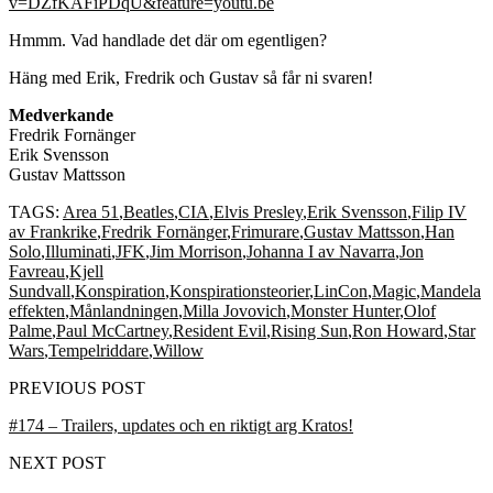
v=DZfKAFiPDqU&feature=youtu.be
Hmmm. Vad handlade det där om egentligen?
Häng med Erik, Fredrik och Gustav så får ni svaren!
Medverkande
Fredrik Fornänger
Erik Svensson
Gustav Mattsson
TAGS:
Area 51
,
Beatles
,
CIA
,
Elvis Presley
,
Erik Svensson
,
Filip IV
av Frankrike
,
Fredrik Fornänger
,
Frimurare
,
Gustav Mattsson
,
Han
Solo
,
Illuminati
,
JFK
,
Jim Morrison
,
Johanna I av Navarra
,
Jon
Favreau
,
Kjell
Sundvall
,
Konspiration
,
Konspirationsteorier
,
LinCon
,
Magic
,
Mandela
effekten
,
Månlandningen
,
Milla Jovovich
,
Monster Hunter
,
Olof
Palme
,
Paul McCartney
,
Resident Evil
,
Rising Sun
,
Ron Howard
,
Star
Wars
,
Tempelriddare
,
Willow
PREVIOUS POST
#174 – Trailers, updates och en riktigt arg Kratos!
NEXT POST