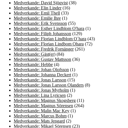
Medverkande: David Sjöqvist
(38)
Medverkande: Elin Linder
(16)
Medverkande: Emil Thell
(33)
Medverkande: Emilie Ihre
(1)
Medverkande: Erik Svensson
(55)
Medverkande: Esther Lindblom O'hara
(1)
Medverkande: Filiph Johansson
(129)
Medverkande: Florian Lindblom O´hara
(43)
Medverkande: Florian Lindbom Ohara
(72)
Medverkande: Fredrik Fornänger
(261)
Medverkande: Gäst(er)
(84)
Medverkande: Gustav Mattsson
(36)
Medverkande: Hebbe
(4)
Medverkande: Johan Olofsson
(1)
Medverkande: Johanna Deckert
(1)
Medverkande: Jonas Larsson
(15)
Medverkande: Jonas Larsson Olanders
(8)
Medverkande: Jonas Myrholm
(1)
Medverkande: Lina Lyricsen
(2)
Medverkande: Magnus Skogsberg
(11)
Medverkande: Magnus Sörensen
(264)
Medverkande: Malin Mac Key
(1)
Medverkande: Marcus Bohm
(1)
Medverkande: Mats Jengard
(2)
Medverkande: Mikael Sörensen
(23)