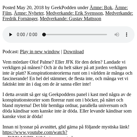
Posted
May 20, 2018
by
GeekPodden
under
Ämne: Bok
,
Ämne:
Film
,
Ämne: Nyheter
,
Medverkande: Erik Svensson
,
Medverkande:
Fredrik Fornänger
,
Medverkande: Gustav Mattsson
Podcast:
Play in new window
|
Download
Vem mördare Olof Palme? Eller JFK för den delen? Landade vi
verkligen på månen? Och är du helt säker på att jorden verkligen
inte är platt? Konspirationsteorierna runt om i världen är många och
fascinerande! En hel del stämmer, de flesta inte, och många vet vi
faktiskt inte än i dag om de är sanna eller inte!
I detta avsnitt så ger sig Geekpoddens panel i kast med några av de
konspirationsteorier som florerar runt om i böcker, på nätet och
bland myterna! Det blir hemliga ordnar, parallella universum och
döda kändisar som kanske inte är döda. Eller levande kändisar som
kanske visst är döda!
Innan ni lyssnar på avsnittet, glid gärna på följande mystiska länk!
https://www.youtube.com/watch?