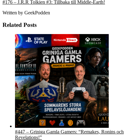
#176 – J.R.R Tolkien #3: Tillbaka till Middle-Earth!
Written by
GeekPodden
Related Posts
#447 – Griniga Gamla Gamers: “Remakes, Ronins och
Revelations!”