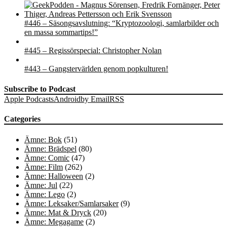
#446 – Säsongsavslutning: “Kryptozoologi, samlarbilder och
en massa sommartips!”
#445 – Regissörspecial: Christopher Nolan
#443 – Gangstervärlden genom popkulturen!
Subscribe to Podcast
Apple Podcasts
Android
by Email
RSS
Categories
Ämne: Bok
(51)
Ämne: Brädspel
(80)
Ämne: Comic
(47)
Ämne: Film
(262)
Ämne: Halloween
(2)
Ämne: Jul
(22)
Ämne: Lego
(2)
Ämne: Leksaker/Samlarsaker
(9)
Ämne: Mat & Dryck
(20)
Ämne: Megagame
(2)