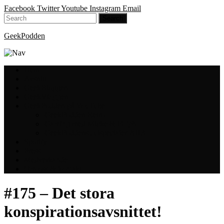
Facebook
Twitter
Youtube
Instagram
Email
GeekPodden
Hem
Avsnitt
GeekBloggen
GeekVloggen
GeekPodden på YouTube
GeekPodden Retro
Gaming med Micke & Filiph
GeekPoddens Julspecialer 2013
Spotify
Press
Medverkande
Om oss & kontakt
#175 – Det stora
konspirationsavsnittet!