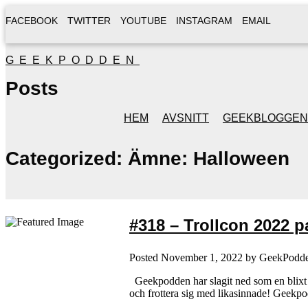
FACEBOOK
TWITTER
YOUTUBE
INSTAGRAM
EMAIL
GEEKPODDEN
Posts
HEM
AVSNITT
GEEKBLOGGEN
Categorized:
Ämne: Halloween
#318 – Trollcon 2022 pa
Posted
November 1, 2022
by
GeekPodd
Geekpodden har slagit ned som en blixt f
och frottera sig med likasinnade! Geekpo