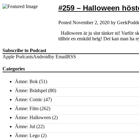
#259 – Halloween höst
Posted
November 2, 2020
by
GeekPodd
Halloween är ju slut tänker ni! Varför ska
tillhör en enskild helg! Det kan man ha 
Subscribe to Podcast
Apple Podcasts
Android
by Email
RSS
Categories
Ämne: Bok
(51)
Ämne: Brädspel
(80)
Ämne: Comic
(47)
Ämne: Film
(262)
Ämne: Halloween
(2)
Ämne: Jul
(22)
Ämne: Lego
(2)