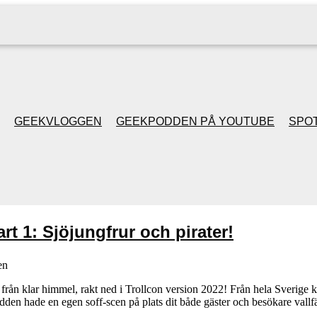
GEEKVLOGGEN
GEEKPODDEN PÅ YOUTUBE
SPOT
GEEKPODDEN RETRO
GAMING MED MICKE
rt 1: Sjöjungfrur och pirater!
& FILIPH
en
GEEKPODDENS
rån klar himmel, rakt ned i Trollcon version 2022! Från hela Sverige k
dden hade en egen soff-scen på plats dit både gäster och besökare vallf
JULSPECIALER 2013