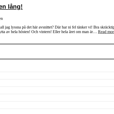
en lång!
en
ll jag lyssna på det här avsnittet? Där har ni fel tänker vi! Bra skräckt
nytta av hela hösten! Och vintern! Eller hela året om man är…
Read mor