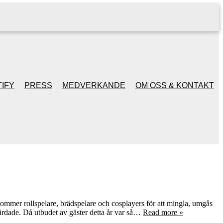
IFY
PRESS
MEDVERKANDE
OM OSS & KONTAKT
ommer rollspelare, brädspelare och cosplayers för att mingla, umgås
ärdade. Då utbudet av gäster detta år var så…
Read more »