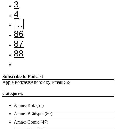
3
4
…
86
87
88
Subscribe to Podcast
Apple Podcasts
Android
by Email
RSS
Categories
Ämne: Bok
(51)
Ämne: Brädspel
(80)
Ämne: Comic
(47)