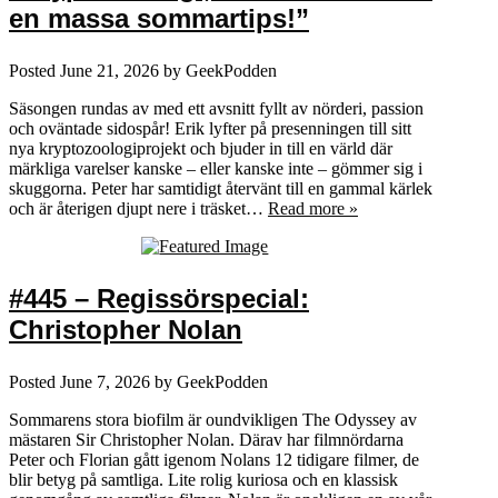
en massa sommartips!”
Posted
June 21, 2026
by
GeekPodden
Säsongen rundas av med ett avsnitt fyllt av nörderi, passion
och oväntade sidospår! Erik lyfter på presenningen till sitt
nya kryptozoologiprojekt och bjuder in till en värld där
märkliga varelser kanske – eller kanske inte – gömmer sig i
skuggorna. Peter har samtidigt återvänt till en gammal kärlek
och är återigen djupt nere i träsket…
Read more »
#445 – Regissörspecial:
Christopher Nolan
Posted
June 7, 2026
by
GeekPodden
Sommarens stora biofilm är oundvikligen The Odyssey av
mästaren Sir Christopher Nolan. Därav har filmnördarna
Peter och Florian gått igenom Nolans 12 tidigare filmer, de
blir betyg på samtliga. Lite rolig kuriosa och en klassisk