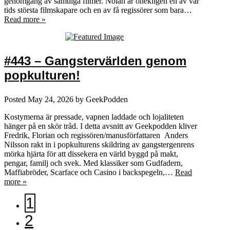
genomgång av samtliga filmer. Nolan är onekligen en av vår
tids största filmskapare och en av få regissörer som bara…
Read more »
#443 – Gangstervärlden genom
popkulturen!
Posted
May 24, 2026
by
GeekPodden
Kostymerna är pressade, vapnen laddade och lojaliteten
hänger på en skör tråd. I detta avsnitt av Geekpodden kliver
Fredrik, Florian och regissören/manusförfattaren Anders
Nilsson rakt in i popkulturens skildring av gangstergenrens
mörka hjärta för att dissekera en värld byggd på makt,
pengar, familj och svek. Med klassiker som Gudfadern,
Maffiabröder, Scarface och Casino i backspegeln,…
Read
more »
1
2