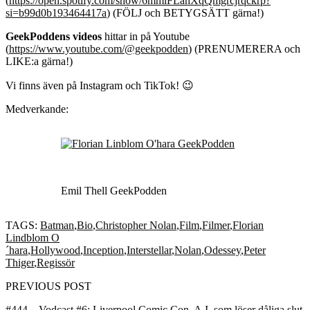
(
https://open.spotify.com/show/6mmlFLanXqQmgrcjrqckrp?
si=b99d0b193464417a
) (FÖLJ och BETYGSÄTT gärna!)
GeekPoddens videos
hittar in på Youtube
(
https://www.youtube.com/@geekpodden
) (PRENUMERERA och
LIKE:a gärna!)
Vi finns även på Instagram och TikTok! 😉
Medverkande:
Emil Thell GeekPodden
TAGS:
Batman
,
Bio
,
Christopher Nolan
,
Film
,
Filmer
,
Florian
Lindblom O
´hara
,
Hollywood
,
Inception
,
Interstellar
,
Nolan
,
Odessey
,
Peter
Thiger
,
Regissör
PREVIOUS POST
#444 – Vodcast #6: Liverpool Comic Con, A.I. som löser dåliga slut