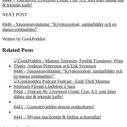
& tekniskt kaffe!
NEXT POST
#446 – Säsongsavslutning: “Kryptozoologi, samlarbilder och en
massa sommartips!”
Written by
GeekPodden
Related Posts
#446 – Säsongsavslutning: “Kryptozoologi, samlarbilder och
en massa sommartips!”
#444 – Vodcast #6: Liverpool Comic Con, A.I. som löser
dåliga slut & tekniskt kaffe!
#443 – Gangstervärlden genom popkulturen!
#441 – Mysiga machomän & finfina actionrullar!