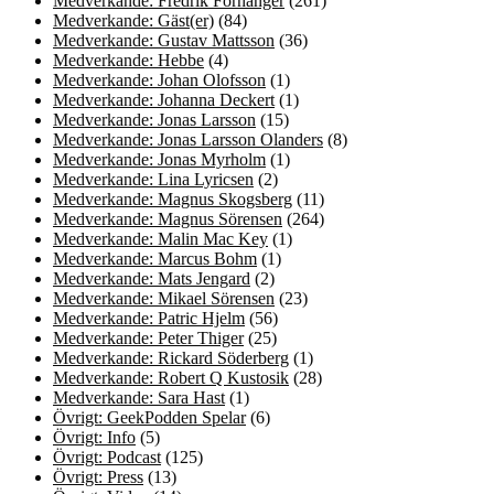
Medverkande: Fredrik Fornänger
(261)
Medverkande: Gäst(er)
(84)
Medverkande: Gustav Mattsson
(36)
Medverkande: Hebbe
(4)
Medverkande: Johan Olofsson
(1)
Medverkande: Johanna Deckert
(1)
Medverkande: Jonas Larsson
(15)
Medverkande: Jonas Larsson Olanders
(8)
Medverkande: Jonas Myrholm
(1)
Medverkande: Lina Lyricsen
(2)
Medverkande: Magnus Skogsberg
(11)
Medverkande: Magnus Sörensen
(264)
Medverkande: Malin Mac Key
(1)
Medverkande: Marcus Bohm
(1)
Medverkande: Mats Jengard
(2)
Medverkande: Mikael Sörensen
(23)
Medverkande: Patric Hjelm
(56)
Medverkande: Peter Thiger
(25)
Medverkande: Rickard Söderberg
(1)
Medverkande: Robert Q Kustosik
(28)
Medverkande: Sara Hast
(1)
Övrigt: GeekPodden Spelar
(6)
Övrigt: Info
(5)
Övrigt: Podcast
(125)
Övrigt: Press
(13)