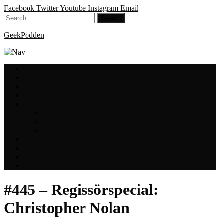
Facebook
Twitter
Youtube
Instagram
Email
GeekPodden
Hem
Avsnitt
GeekBloggen
GeekVloggen
GeekPodden på YouTube
GeekPodden Retro
Gaming med Micke & Filiph
GeekPoddens Julspecialer 2013
Spotify
Press
Medverkande
Om oss & kontakt
#445 – Regissörspecial:
Christopher Nolan