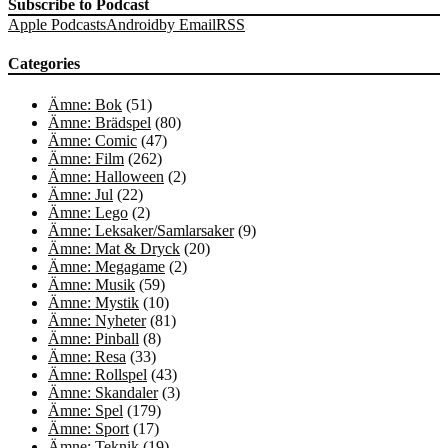
Subscribe to Podcast
Apple Podcasts
Android
by Email
RSS
Categories
Ämne: Bok
(51)
Ämne: Brädspel
(80)
Ämne: Comic
(47)
Ämne: Film
(262)
Ämne: Halloween
(2)
Ämne: Jul
(22)
Ämne: Lego
(2)
Ämne: Leksaker/Samlarsaker
(9)
Ämne: Mat & Dryck
(20)
Ämne: Megagame
(2)
Ämne: Musik
(59)
Ämne: Mystik
(10)
Ämne: Nyheter
(81)
Ämne: Pinball
(8)
Ämne: Resa
(33)
Ämne: Rollspel
(43)
Ämne: Skandaler
(3)
Ämne: Spel
(179)
Ämne: Sport
(17)
Ämne: Teknik
(19)