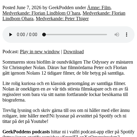
Posted
June 7, 2026
by
GeekPodden
under
Ämne: Film
,
Medverkande: Florian Lindblom O´hara
,
Medverkande: Florian
Lindbom Ohara
,
Medverkande: Peter Thiger
Podcast:
Play in new window
|
Download
Sommarens stora biofilm är oundvikligen The Odyssey av mästaren
Sir Christopher Nolan. Därav har filmnördarna Peter och Florian
gått igenom Nolans 12 tidigare filmer, de blir betyg på samtliga.
Lite rolig kuriosa och en klassisk genomgång av samtliga filmer.
Nolan är onekligen en av vår tids största filmskapare och en av få
regissörer som bara via sitt namn fortfarande lockar besökarna till
biograferna.
Trevlig lysning och skriv gärna till oss om ni håller med eller ännu
roligare, inte håller med!Ni lyssnar på avsnittet på Spotify och ni
tittar på det på Youtube!
GeekPoddens podcasts
hittar ni i valfri podcast-app eller på Spotify