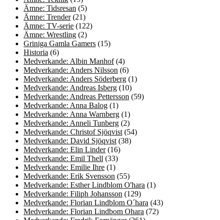
Ämne: Tidsresan
(5)
Ämne: Trender
(21)
Ämne: TV-serie
(122)
Ämne: Wrestling
(2)
Griniga Gamla Gamers
(15)
Historia
(6)
Medverkande: Albin Manhof
(4)
Medverkande: Anders Nilsson
(6)
Medverkande: Anders Söderberg
(1)
Medverkande: Andreas Isberg
(10)
Medverkande: Andreas Pettersson
(59)
Medverkande: Anna Balog
(1)
Medverkande: Anna Warnberg
(1)
Medverkande: Anneli Tunberg
(2)
Medverkande: Christof Sjöqvist
(54)
Medverkande: David Sjöqvist
(38)
Medverkande: Elin Linder
(16)
Medverkande: Emil Thell
(33)
Medverkande: Emilie Ihre
(1)
Medverkande: Erik Svensson
(55)
Medverkande: Esther Lindblom O'hara
(1)
Medverkande: Filiph Johansson
(129)
Medverkande: Florian Lindblom O´hara
(43)
Medverkande: Florian Lindbom Ohara
(72)