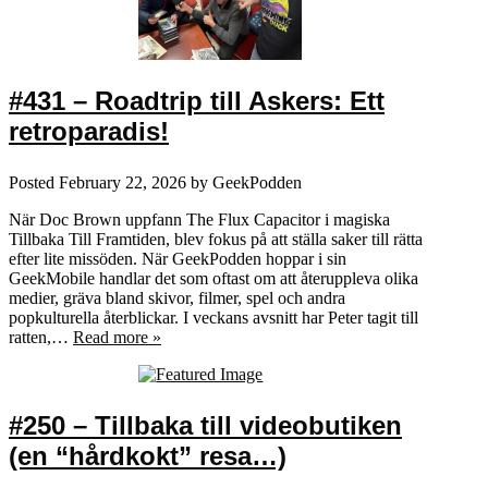
#431 – Roadtrip till Askers: Ett
retroparadis!
Posted
February 22, 2026
by
GeekPodden
När Doc Brown uppfann The Flux Capacitor i magiska
Tillbaka Till Framtiden, blev fokus på att ställa saker till rätta
efter lite missöden. När GeekPodden hoppar i sin
GeekMobile handlar det som oftast om att återuppleva olika
medier, gräva bland skivor, filmer, spel och andra
popkulturella återblickar. I veckans avsnitt har Peter tagit till
ratten,…
Read more »
#250 – Tillbaka till videobutiken
(en “hårdkokt” resa…)