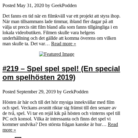
Posted
May 31, 2020
by
GeekPodden
Det fanns en tid när en filmkväll var ett projekt att styra ihop.
När man tillsammans lade timmar, ibland fler dagar på att
välja ut precis rätt film bland alla som fanns tillgängliga i en
lokala videobutiken. Filmen skulle vara helgens
underhållning och det gällde att komma överens om vilken
man skulle ta. Det var…
Read more »
#219 – Spel spel spel! (En special
om spelhösten 2019)
Posted
September 29, 2019
by
GeekPodden
Hösten är här och till det hör mysiga innekvällar med film
och spel. Veckans avsnitt riktar sig främst till den senare av
de två, spel. Vi tar en rejäl kik på hösten och vinterns spel till
PC och konsol. Vilka är intressanta och finns det spel vi
kommer undvika? Den största frågan kanske är hur…
Read
more »