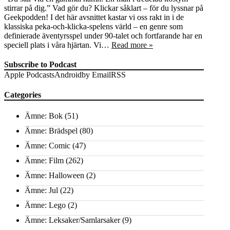
stirrar på dig.” Vad gör du? Klickar såklart – för du lyssnar på
Geekpodden! I det här avsnittet kastar vi oss rakt in i de
klassiska peka-och-klicka-spelens värld – en genre som
definierade äventyrsspel under 90-talet och fortfarande har en
speciell plats i våra hjärtan. Vi…
Read more »
Subscribe to Podcast
Apple Podcasts
Android
by Email
RSS
Categories
Ämne: Bok
(51)
Ämne: Brädspel
(80)
Ämne: Comic
(47)
Ämne: Film
(262)
Ämne: Halloween
(2)
Ämne: Jul
(22)
Ämne: Lego
(2)
Ämne: Leksaker/Samlarsaker
(9)