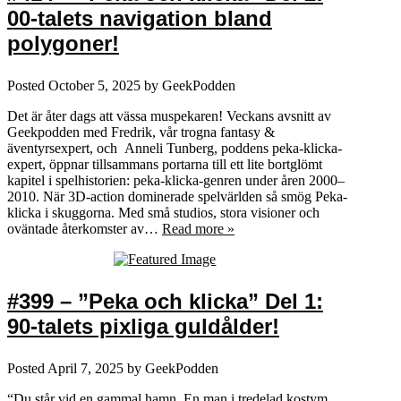
00-talets navigation bland
polygoner!
Posted
October 5, 2025
by
GeekPodden
Det är åter dags att vässa muspekaren! Veckans avsnitt av
Geekpodden med Fredrik, vår trogna fantasy &
äventyrsexpert, och Anneli Tunberg, poddens peka-klicka-
expert, öppnar tillsammans portarna till ett lite bortglömt
kapitel i spelhistorien: peka-klicka-genren under åren 2000–
2010. När 3D-action dominerade spelvärlden så smög Peka-
klicka i skuggorna. Med små studios, stora visioner och
oväntade återkomster av…
Read more »
#399 – ”Peka och klicka” Del 1:
90-talets pixliga guldålder!
Posted
April 7, 2025
by
GeekPodden
“Du står vid en gammal hamn. En man i tredelad kostym