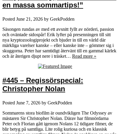
en massa sommartips!”
Posted
June 21, 2026
by
GeekPodden
Säsongen rundas av med ett avsnitt fyllt av nörderi, passion
och oväntade sidospår! Erik lyfter på presenningen till sitt
nya kryptozoologiprojekt och bjuder in till en värld där
märkliga varelser kanske – eller kanske inte – gömmer sig i
skuggorna. Peter har samtidigt återvänt till en gammal kärlek
och är återigen djupt nere i träsket…
Read more »
#445 – Regissörspecial:
Christopher Nolan
Posted
June 7, 2026
by
GeekPodden
Sommarens stora biofilm är oundvikligen The Odyssey av
mästaren Sir Christopher Nolan. Därav har filmnördarna
Peter och Florian gått igenom Nolans 12 tidigare filmer, de
blir betyg på samtliga. Lite rolig kuriosa och en klassisk