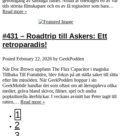
genomgång av samtliga filmer. Nolan är onekligen en av vår
tids största filmskapare och en av få regissörer som bara…
Read more »
#431 – Roadtrip till Askers: Ett
retroparadis!
Posted
February 22, 2026
by
GeekPodden
När Doc Brown uppfann The Flux Capacitor i magiska
Tillbaka Till Framtiden, blev fokus på att ställa saker till rätta
efter lite missöden. När GeekPodden hoppar i sin
GeekMobile handlar det som oftast om att återuppleva olika
medier, gräva bland skivor, filmer, spel och andra
popkulturella återblickar. I veckans avsnitt har Peter tagit till
ratten,…
Read more »
1
2
3