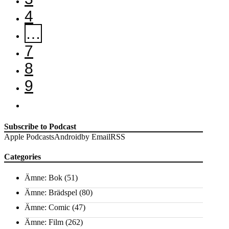
4
…
7
8
9
Subscribe to Podcast
Apple Podcasts
Android
by Email
RSS
Categories
Ämne: Bok
(51)
Ämne: Brädspel
(80)
Ämne: Comic
(47)
Ämne: Film
(262)