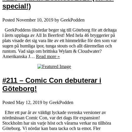
special!)
Posted
November 10, 2019
by
GeekPodden
GeekPoddens ölnördar beger sig till Göteborg för att deltaga
i årets upplaga av All In Beerfest! Med hela 46 bryggerier på
plats visade det sig vara lite av ett himmelrike för den som var
sugen på humliga ipor, tunga stouts och allt däremellan och
runtom. Vad sägs om brittiska Wylam & Cloudwater?
Amerikanska J…
Read more »
#211 – Comic Con debuterar i
Göteborg!
Posted
May 12, 2019
by
GeekPodden
Efter ett par år av väldigt lyckade svenska versioner av
nördmässan Comic Con, var det dags för expansion!
Stockholm har sin varje höst och vårarna verkar nu tillhöra
Göteborg. Vi nördar kan bara tacka och ta emot. Fler