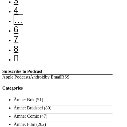
3
4
…
6
7
8
Subscribe to Podcast
Apple Podcasts
Android
by Email
RSS
Categories
Ämne: Bok
(51)
Ämne: Brädspel
(80)
Ämne: Comic
(47)
Ämne: Film
(262)