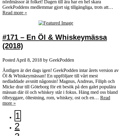
nördmässor åt folket! Dagen till ära har en hel skara
GeekPoddens medlemmar gjort sig tillgängliga, trots att…
Read more »
#171 – En Öl & Whiskeymässa
(2018)
Posted
April 8, 2018
by
GeekPodden
Äntligen är det dags igen! GeekPodden intar årets version av
Öl & Whiskeymässan! En uppföljare till vårt mest
nedladdade avsnitt någonsin! Magnus, Andreas, Filiph och
Micke drar till Göteborg för ett besök på den galet populära
mässan där öl och whiskey står i fokus. Häng med oss bland
ölbryggare, öltestning, rom, whiskey, ost och en…
Read
more »
1
2