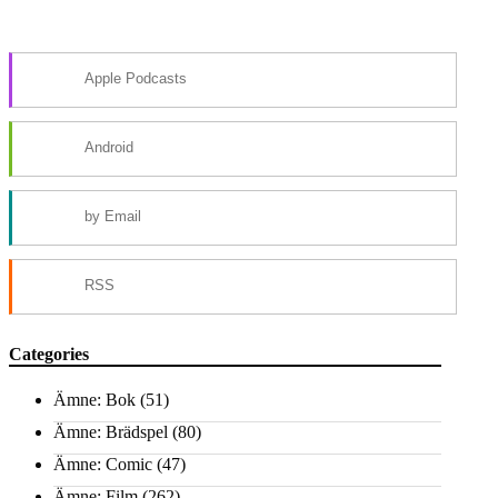
Apple Podcasts
Android
by Email
RSS
Categories
Ämne: Bok
(51)
Ämne: Brädspel
(80)
Ämne: Comic
(47)
Ämne: Film
(262)