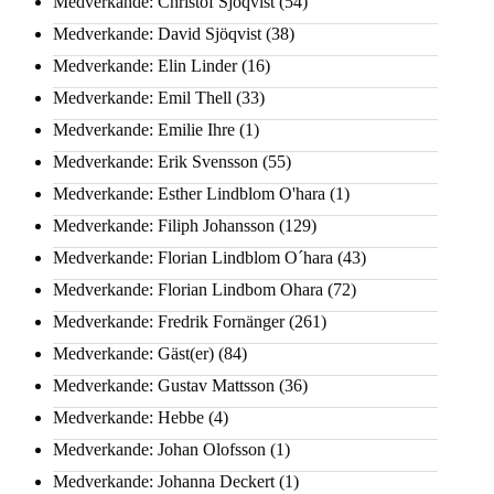
Medverkande: Christof Sjöqvist
(54)
Medverkande: David Sjöqvist
(38)
Medverkande: Elin Linder
(16)
Medverkande: Emil Thell
(33)
Medverkande: Emilie Ihre
(1)
Medverkande: Erik Svensson
(55)
Medverkande: Esther Lindblom O'hara
(1)
Medverkande: Filiph Johansson
(129)
Medverkande: Florian Lindblom O´hara
(43)
Medverkande: Florian Lindbom Ohara
(72)
Medverkande: Fredrik Fornänger
(261)
Medverkande: Gäst(er)
(84)
Medverkande: Gustav Mattsson
(36)
Medverkande: Hebbe
(4)
Medverkande: Johan Olofsson
(1)
Medverkande: Johanna Deckert
(1)