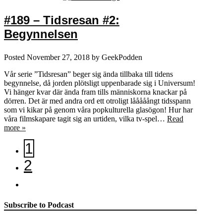
#189 – Tidsresan #2:
Begynnelsen
Posted
November 27, 2018
by
GeekPodden
Vår serie ”Tidsresan” beger sig ända tillbaka till tidens
begynnelse, då jorden plötsligt uppenbarade sig i Universum!
Vi hänger kvar där ända fram tills människorna knackar på
dörren. Det är med andra ord ett otroligt lååååångt tidsspann
som vi kikar på genom våra popkulturella glasögon! Hur har
våra filmskapare tagit sig an urtiden, vilka tv-spel…
Read
more »
1
2
Subscribe to Podcast