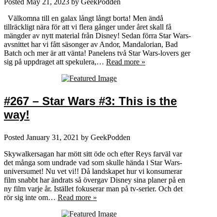
Posted
May 21, 2023
by
GeekPodden
Välkomna till en galax långt långt borta! Men ändå
tillräckligt nära för att vi flera gånger under året skall få
mängder av nytt material från Disney! Sedan förra Star Wars-
avsnittet har vi fått säsonger av Andor, Mandalorian, Bad
Batch och mer är att vänta! Panelens två Star Wars-lovers ger
sig på uppdraget att spekulera,…
Read more »
#267 – Star Wars #3: This is the
way!
Posted
January 31, 2021
by
GeekPodden
Skywalkersagan har mött sitt öde och efter Reys farväl var
det många som undrade vad som skulle hända i Star Wars-
universumet! Nu vet vi!! Då landskapet hur vi konsumerar
film snabbt har ändrats så övergav Disney sina planer på en
ny film varje år. Istället fokuserar man på tv-serier. Och det
rör sig inte om…
Read more »