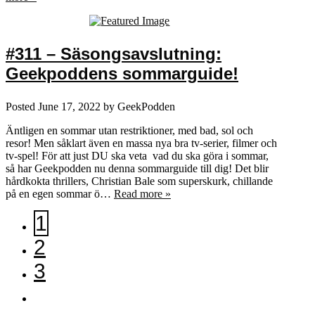
#311 – Säsongsavslutning:
Geekpoddens sommarguide!
Posted
June 17, 2022
by
GeekPodden
Äntligen en sommar utan restriktioner, med bad, sol och
resor! Men såklart även en massa nya bra tv-serier, filmer och
tv-spel! För att just DU ska veta vad du ska göra i sommar,
så har Geekpodden nu denna sommarguide till dig! Det blir
hårdkokta thrillers, Christian Bale som superskurk, chillande
på en egen sommar ö…
Read more »
1
2
3