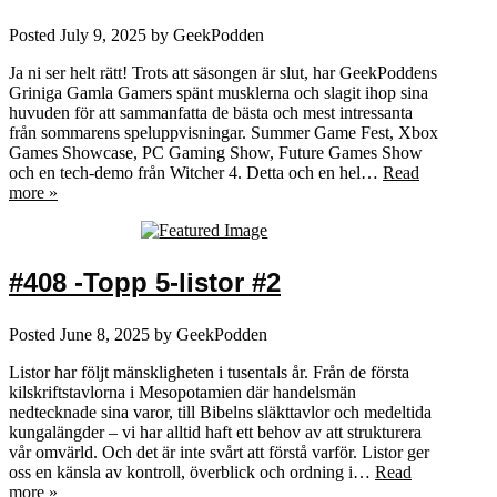
Posted
July 9, 2025
by
GeekPodden
Ja ni ser helt rätt! Trots att säsongen är slut, har GeekPoddens
Griniga Gamla Gamers spänt musklerna och slagit ihop sina
huvuden för att sammanfatta de bästa och mest intressanta
från sommarens speluppvisningar. Summer Game Fest, Xbox
Games Showcase, PC Gaming Show, Future Games Show
och en tech-demo från Witcher 4. Detta och en hel…
Read
more »
#408 -Topp 5-listor #2
Posted
June 8, 2025
by
GeekPodden
Listor har följt mänskligheten i tusentals år. Från de första
kilskriftstavlorna i Mesopotamien där handelsmän
nedtecknade sina varor, till Bibelns släkttavlor och medeltida
kungalängder – vi har alltid haft ett behov av att strukturera
vår omvärld. Och det är inte svårt att förstå varför. Listor ger
oss en känsla av kontroll, överblick och ordning i…
Read
more »