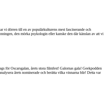
r vi dörren till en av populärkulturens mest fascinerande och
anningen, den mörka psykologin eller kanske den där känslan av att vi
dags för Oscarsgalan, årets stora filmfest! Galornas gala! Geekpodden
analysera årets nominerade och berätta vilka vinnarna blir! Detta var