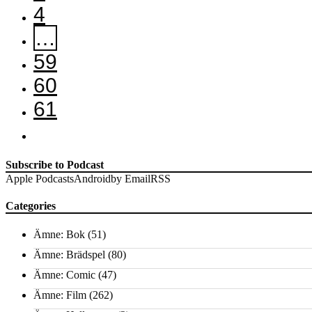
4
…
59
60
61
Subscribe to Podcast
Apple Podcasts
Android
by Email
RSS
Categories
Ämne: Bok
(51)
Ämne: Brädspel
(80)
Ämne: Comic
(47)
Ämne: Film
(262)