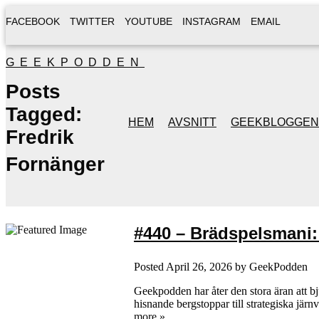
FACEBOOK
TWITTER
YOUTUBE
INSTAGRAM
EMAIL
GEEKPODDEN
Posts
Tagged:
HEM
AVSNITT
GEEKBLOGGEN
Fredrik
Fornänger
#440 – Brädspelsmani:
Posted
April 26, 2026
by
GeekPodden
Geekpodden har åter den stora äran att bju
hisnande bergstoppar till strategiska jä
more »