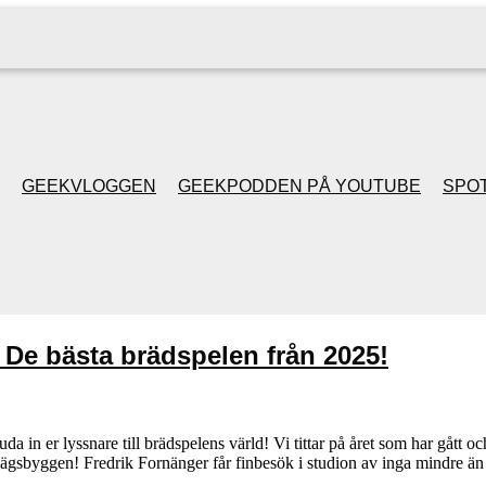
GEEKVLOGGEN
GEEKPODDEN PÅ YOUTUBE
SPOT
GEEKPODDEN RETRO
GAMING MED MICKE
 De bästa brädspelen från 2025!
& FILIPH
GEEKPODDENS
da in er lyssnare till brädspelens värld! Vi tittar på året som har gått o
rnvägsbyggen! Fredrik Fornänger får finbesök i studion av inga mindre
JULSPECIALER 2013