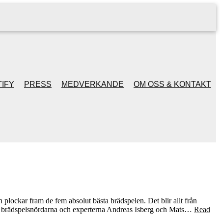
IFY
PRESS
MEDVERKANDE
OM OSS & KONTAKT
ch plockar fram de fem absolut bästa brädspelen. Det blir allt från
 än brädspelsnördarna och experterna Andreas Isberg och Mats…
Read