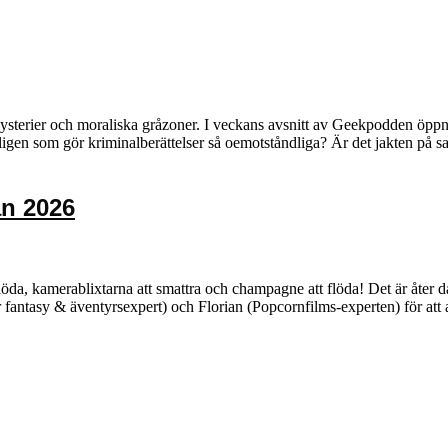
ysterier och moraliska gråzoner. I veckans avsnitt av Geekpodden öppna
ligen som gör kriminalberättelser så oemotståndliga? Är det jakten på s
an 2026
glöda, kamerablixtarna att smattra och champagne att flöda! Det är åter 
r fantasy & äventyrsexpert) och Florian (Popcornfilms-experten) för att 