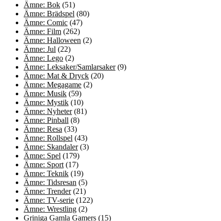
Ämne: Bok
(51)
Ämne: Brädspel
(80)
Ämne: Comic
(47)
Ämne: Film
(262)
Ämne: Halloween
(2)
Ämne: Jul
(22)
Ämne: Lego
(2)
Ämne: Leksaker/Samlarsaker
(9)
Ämne: Mat & Dryck
(20)
Ämne: Megagame
(2)
Ämne: Musik
(59)
Ämne: Mystik
(10)
Ämne: Nyheter
(81)
Ämne: Pinball
(8)
Ämne: Resa
(33)
Ämne: Rollspel
(43)
Ämne: Skandaler
(3)
Ämne: Spel
(179)
Ämne: Sport
(17)
Ämne: Teknik
(19)
Ämne: Tidsresan
(5)
Ämne: Trender
(21)
Ämne: TV-serie
(122)
Ämne: Wrestling
(2)
Griniga Gamla Gamers
(15)