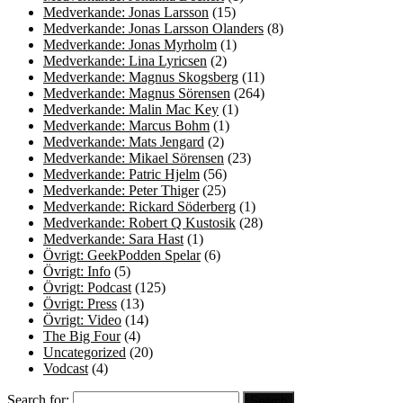
Medverkande: Jonas Larsson
(15)
Medverkande: Jonas Larsson Olanders
(8)
Medverkande: Jonas Myrholm
(1)
Medverkande: Lina Lyricsen
(2)
Medverkande: Magnus Skogsberg
(11)
Medverkande: Magnus Sörensen
(264)
Medverkande: Malin Mac Key
(1)
Medverkande: Marcus Bohm
(1)
Medverkande: Mats Jengard
(2)
Medverkande: Mikael Sörensen
(23)
Medverkande: Patric Hjelm
(56)
Medverkande: Peter Thiger
(25)
Medverkande: Rickard Söderberg
(1)
Medverkande: Robert Q Kustosik
(28)
Medverkande: Sara Hast
(1)
Övrigt: GeekPodden Spelar
(6)
Övrigt: Info
(5)
Övrigt: Podcast
(125)
Övrigt: Press
(13)
Övrigt: Video
(14)
The Big Four
(4)
Uncategorized
(20)
Vodcast
(4)
Search for: