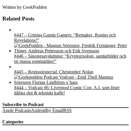
Written by
GeekPodden
Related Posts
#447 – Griniga Gamla Gamers: “Remakes, Ronins och
Revelations!”
#446 – Säsongsavslutning: “Kryptozoologi, samlarbilder och
en massa sommartips!”
#445 – Regissörspecial: Christopher Nolan
#444 – Vodcast #6: Liverpool Comic Con, A.I. som löser
dåliga slut & tekniskt kaffe!
Subscribe to Podcast
Apple Podcasts
Android
by Email
RSS
Categories