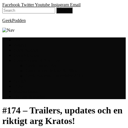
Facebook
Twitter
Youtube
Instagram
Email
GeekPodden
Hem
Avsnitt
GeekBloggen
GeekVloggen
GeekPodden på YouTube
GeekPodden Retro
Gaming med Micke & Filiph
GeekPoddens Julspecialer 2013
Spotify
Press
Medverkande
Om oss & kontakt
#174 – Trailers, updates och en
riktigt arg Kratos!