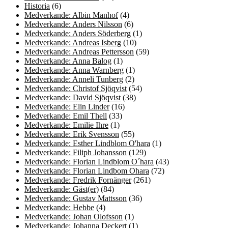
Historia
(6)
Medverkande: Albin Manhof
(4)
Medverkande: Anders Nilsson
(6)
Medverkande: Anders Söderberg
(1)
Medverkande: Andreas Isberg
(10)
Medverkande: Andreas Pettersson
(59)
Medverkande: Anna Balog
(1)
Medverkande: Anna Warnberg
(1)
Medverkande: Anneli Tunberg
(2)
Medverkande: Christof Sjöqvist
(54)
Medverkande: David Sjöqvist
(38)
Medverkande: Elin Linder
(16)
Medverkande: Emil Thell
(33)
Medverkande: Emilie Ihre
(1)
Medverkande: Erik Svensson
(55)
Medverkande: Esther Lindblom O'hara
(1)
Medverkande: Filiph Johansson
(129)
Medverkande: Florian Lindblom O´hara
(43)
Medverkande: Florian Lindbom Ohara
(72)
Medverkande: Fredrik Fornänger
(261)
Medverkande: Gäst(er)
(84)
Medverkande: Gustav Mattsson
(36)
Medverkande: Hebbe
(4)
Medverkande: Johan Olofsson
(1)
Medverkande: Johanna Deckert
(1)