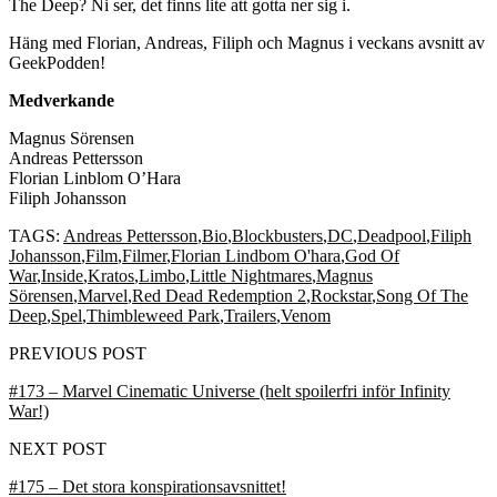
The Deep? Ni ser, det finns lite att gotta ner sig i.
Häng med Florian, Andreas, Filiph och Magnus i veckans avsnitt av
GeekPodden!
Medverkande
Magnus Sörensen
Andreas Pettersson
Florian Linblom O’Hara
Filiph Johansson
TAGS:
Andreas Pettersson
,
Bio
,
Blockbusters
,
DC
,
Deadpool
,
Filiph
Johansson
,
Film
,
Filmer
,
Florian Lindbom O'hara
,
God Of
War
,
Inside
,
Kratos
,
Limbo
,
Little Nightmares
,
Magnus
Sörensen
,
Marvel
,
Red Dead Redemption 2
,
Rockstar
,
Song Of The
Deep
,
Spel
,
Thimbleweed Park
,
Trailers
,
Venom
PREVIOUS POST
#173 – Marvel Cinematic Universe (helt spoilerfri inför Infinity
War!)
NEXT POST
#175 – Det stora konspirationsavsnittet!