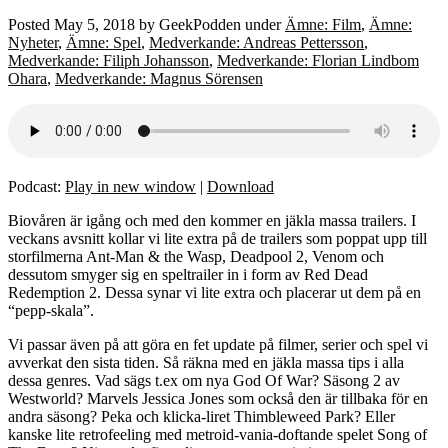
Posted
May 5, 2018
by
GeekPodden
under
Ämne: Film
,
Ämne:
Nyheter
,
Ämne: Spel
,
Medverkande: Andreas Pettersson
,
Medverkande: Filiph Johansson
,
Medverkande: Florian Lindbom
Ohara
,
Medverkande: Magnus Sörensen
Podcast:
Play in new window
|
Download
Biovåren är igång och med den kommer en jäkla massa trailers. I
veckans avsnitt kollar vi lite extra på de trailers som poppat upp till
storfilmerna Ant-Man & the Wasp, Deadpool 2, Venom och
dessutom smyger sig en speltrailer in i form av Red Dead
Redemption 2. Dessa synar vi lite extra och placerar ut dem på en
“pepp-skala”.
Vi passar även på att göra en fet update på filmer, serier och spel vi
avverkat den sista tiden. Så räkna med en jäkla massa tips i alla
dessa genres. Vad sägs t.ex om nya God Of War? Säsong 2 av
Westworld? Marvels Jessica Jones som också den är tillbaka för en
andra säsong? Peka och klicka-liret Thimbleweed Park? Eller
kanske lite retrofeeling med metroid-vania-doftande spelet Song of