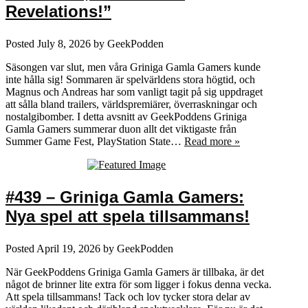
Revelations!”
Posted
July 8, 2026
by
GeekPodden
Säsongen var slut, men våra Griniga Gamla Gamers kunde
inte hålla sig! Sommaren är spelvärldens stora högtid, och
Magnus och Andreas har som vanligt tagit på sig uppdraget
att sålla bland trailers, världspremiärer, överraskningar och
nostalgibomber. I detta avsnitt av GeekPoddens Griniga
Gamla Gamers summerar duon allt det viktigaste från
Summer Game Fest, PlayStation State…
Read more »
#439 – Griniga Gamla Gamers:
Nya spel att spela tillsammans!
Posted
April 19, 2026
by
GeekPodden
När GeekPoddens Griniga Gamla Gamers är tillbaka, är det
något de brinner lite extra för som ligger i fokus denna vecka.
Att spela tillsammans! Tack och lov tycker stora delar av