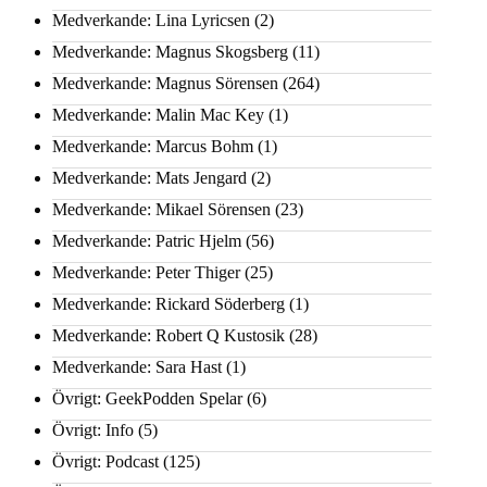
Medverkande: Lina Lyricsen
(2)
Medverkande: Magnus Skogsberg
(11)
Medverkande: Magnus Sörensen
(264)
Medverkande: Malin Mac Key
(1)
Medverkande: Marcus Bohm
(1)
Medverkande: Mats Jengard
(2)
Medverkande: Mikael Sörensen
(23)
Medverkande: Patric Hjelm
(56)
Medverkande: Peter Thiger
(25)
Medverkande: Rickard Söderberg
(1)
Medverkande: Robert Q Kustosik
(28)
Medverkande: Sara Hast
(1)
Övrigt: GeekPodden Spelar
(6)
Övrigt: Info
(5)
Övrigt: Podcast
(125)