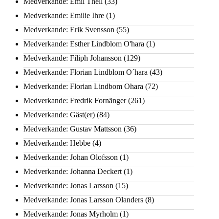
Medverkande: Emil Thell
(33)
Medverkande: Emilie Ihre
(1)
Medverkande: Erik Svensson
(55)
Medverkande: Esther Lindblom O'hara
(1)
Medverkande: Filiph Johansson
(129)
Medverkande: Florian Lindblom O´hara
(43)
Medverkande: Florian Lindbom Ohara
(72)
Medverkande: Fredrik Fornänger
(261)
Medverkande: Gäst(er)
(84)
Medverkande: Gustav Mattsson
(36)
Medverkande: Hebbe
(4)
Medverkande: Johan Olofsson
(1)
Medverkande: Johanna Deckert
(1)
Medverkande: Jonas Larsson
(15)
Medverkande: Jonas Larsson Olanders
(8)
Medverkande: Jonas Myrholm
(1)