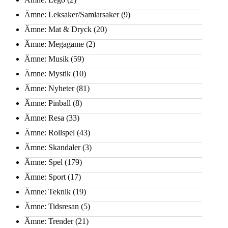
Ämne: Leksaker/Samlarsaker
(9)
Ämne: Mat & Dryck
(20)
Ämne: Megagame
(2)
Ämne: Musik
(59)
Ämne: Mystik
(10)
Ämne: Nyheter
(81)
Ämne: Pinball
(8)
Ämne: Resa
(33)
Ämne: Rollspel
(43)
Ämne: Skandaler
(3)
Ämne: Spel
(179)
Ämne: Sport
(17)
Ämne: Teknik
(19)
Ämne: Tidsresan
(5)
Ämne: Trender
(21)