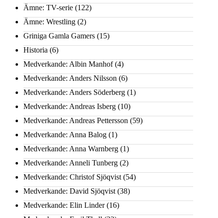
Ämne: TV-serie
(122)
Ämne: Wrestling
(2)
Griniga Gamla Gamers
(15)
Historia
(6)
Medverkande: Albin Manhof
(4)
Medverkande: Anders Nilsson
(6)
Medverkande: Anders Söderberg
(1)
Medverkande: Andreas Isberg
(10)
Medverkande: Andreas Pettersson
(59)
Medverkande: Anna Balog
(1)
Medverkande: Anna Warnberg
(1)
Medverkande: Anneli Tunberg
(2)
Medverkande: Christof Sjöqvist
(54)
Medverkande: David Sjöqvist
(38)
Medverkande: Elin Linder
(16)