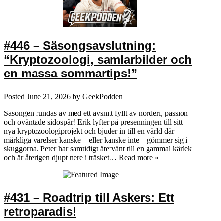
#446 – Säsongsavslutning:
“Kryptozoologi, samlarbilder och
en massa sommartips!”
Posted
June 21, 2026
by
GeekPodden
Säsongen rundas av med ett avsnitt fyllt av nörderi, passion
och oväntade sidospår! Erik lyfter på presenningen till sitt
nya kryptozoologiprojekt och bjuder in till en värld där
märkliga varelser kanske – eller kanske inte – gömmer sig i
skuggorna. Peter har samtidigt återvänt till en gammal kärlek
och är återigen djupt nere i träsket…
Read more »
#431 – Roadtrip till Askers: Ett
retroparadis!