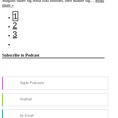
Magnus håller sig borta från monster, men ikläder sig…
Read
more »
1
2
3
Subscribe to Podcast
Apple Podcasts
Android
by Email