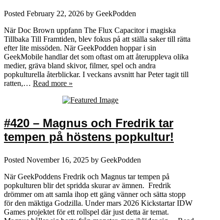
Posted
February 22, 2026
by
GeekPodden
När Doc Brown uppfann The Flux Capacitor i magiska
Tillbaka Till Framtiden, blev fokus på att ställa saker till rätta
efter lite missöden. När GeekPodden hoppar i sin
GeekMobile handlar det som oftast om att återuppleva olika
medier, gräva bland skivor, filmer, spel och andra
popkulturella återblickar. I veckans avsnitt har Peter tagit till
ratten,…
Read more »
#420 – Magnus och Fredrik tar
tempen på höstens popkultur!
Posted
November 16, 2025
by
GeekPodden
När GeekPoddens Fredrik och Magnus tar tempen på
popkulturen blir det spridda skurar av ämnen. Fredrik
drömmer om att samla ihop ett gäng vänner och sätta stopp
för den mäktiga Godzilla. Under mars 2026 Kickstartar IDW
Games projektet för ett rollspel där just detta är temat.