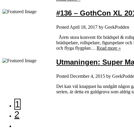
#136 – GothCon XL 2017
Posted
April 18, 2017
by
GeekPodden
Årets stora konvent för brädspel & rol
brädspelare, rollspelare, figurspelare oc
och flyga flygplan…
Read more »
Utmaningen: Super Mar
Posted
December 4, 2015
by
GeekPodd
Det kan väl knappast ha undgått någon ga
serien, är detta en guldgruva som aldrig 
1
2