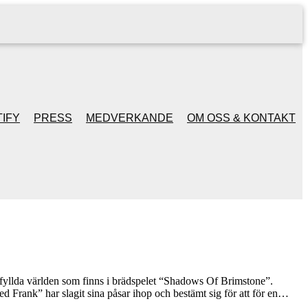
IFY
PRESS
MEDVERKANDE
OM OSS & KONTAKT
ofyllda världen som finns i brädspelet “Shadows Of Brimstone”.
rank” har slagit sina påsar ihop och bestämt sig för att för en…