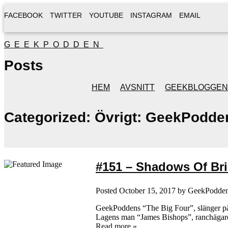
FACEBOOK
TWITTER
YOUTUBE
INSTAGRAM
EMAIL
GEEKPODDEN
Posts
HEM
AVSNITT
GEEKBLOGGEN
Categorized:
Övrigt: GeekPodde
#151 – Shadows Of Br
Posted
October 15, 2017
by
GeekPodde
GeekPoddens “The Big Four”, slänger på s
Lagens man “James Bishops”, ranchägaren
Read more »