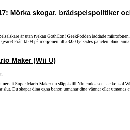
: Mörka skogar, brädspelspolitiker och
lspelsälskare är utan tvekan GothCon! GeekPodden laddade mikrofonen, 
h lajvare! Från kl 09 på morgonen till 23:00 lyckades panelen bland ann
io Maker (Wii U)
en
mer att Super Mario Maker nu släppts till Nintendos senaste konsol Wi
tar slut. Du skapar dina egna banor, utmanar dina vänner eller utmanas 