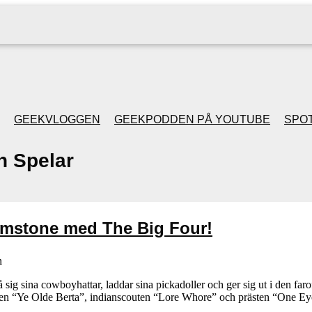
GEEKVLOGGEN
GEEKPODDEN PÅ YOUTUBE
SPOT
n Spelar
GEEKPODDEN RETRO
GAMING MED MICKE
imstone med The Big Four!
& FILIPH
n
GEEKPODDENS
ig sina cowboyhattar, laddar sina pickadoller och ger sig ut i den far
 “Ye Olde Berta”, indianscouten “Lore Whore” och prästen “One Eyed F
JULSPECIALER 2013