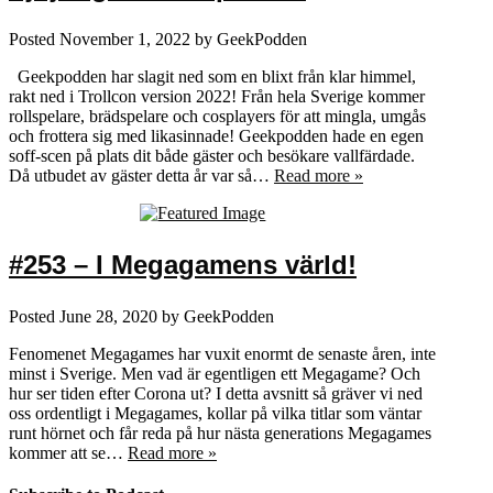
Posted
November 1, 2022
by
GeekPodden
Geekpodden har slagit ned som en blixt från klar himmel,
rakt ned i Trollcon version 2022! Från hela Sverige kommer
rollspelare, brädspelare och cosplayers för att mingla, umgås
och frottera sig med likasinnade! Geekpodden hade en egen
soff-scen på plats dit både gäster och besökare vallfärdade.
Då utbudet av gäster detta år var så…
Read more »
#253 – I Megagamens värld!
Posted
June 28, 2020
by
GeekPodden
Fenomenet Megagames har vuxit enormt de senaste åren, inte
minst i Sverige. Men vad är egentligen ett Megagame? Och
hur ser tiden efter Corona ut? I detta avsnitt så gräver vi ned
oss ordentligt i Megagames, kollar på vilka titlar som väntar
runt hörnet och får reda på hur nästa generations Megagames
kommer att se…
Read more »