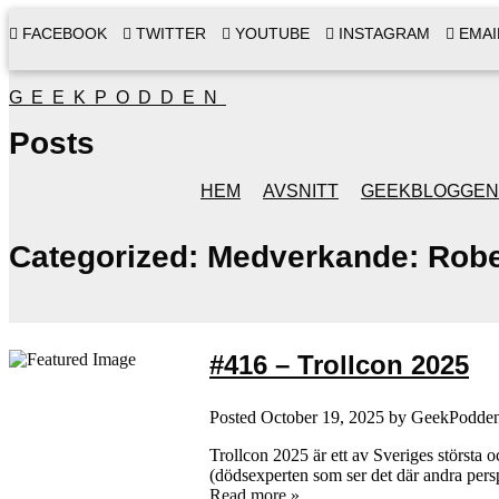
FACEBOOK
TWITTER
YOUTUBE
INSTAGRAM
EMAI
GEEKPODDEN
Posts
HEM
AVSNITT
GEEKBLOGGEN
Categorized:
Medverkande: Robe
#416 – Trollcon 2025
Posted
October 19, 2025
by
GeekPodde
Trollcon 2025 är ett av Sveriges största o
(dödsexperten som ser det där andra perspe
Read more »