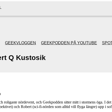
L
GEEKVLOGGEN
GEEKPODDEN PÅ YOUTUBE
SPOT
rt Q Kustosik
GEEKPODDEN RETRO
GAMING MED MICKE
& FILIPH
n
GEEKPODDENS
ch roligaste nördevent, och Geekpodden sitter mitt i stormens öga. I det 
ktivet) och Robert (sci-fi-nörden som alltid vill flyga längre) upp i sof
JULSPECIALER 2013