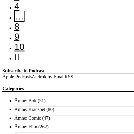
4
…
8
9
10
Subscribe to Podcast
Apple Podcasts
Android
by Email
RSS
Categories
Ämne: Bok
(51)
Ämne: Brädspel
(80)
Ämne: Comic
(47)
Ämne: Film
(262)