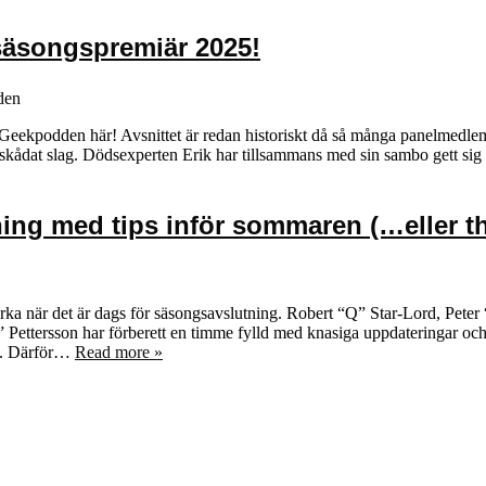
säsongspremiär 2025!
den
eekpodden här! Avsnittet är redan historiskt då så många panelmedlemma
n skådat slag. Dödsexperten Erik har tillsammans med sin sambo gett s
ing med tips inför sommaren (…eller t
ka när det är dags för säsongsavslutning. Robert “Q” Star-Lord, Pete
ttersson har förberett en timme fylld med knasiga uppdateringar och t
ta. Därför…
Read more »