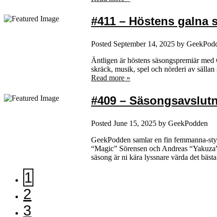
#411 – Höstens galna 
Posted
September 14, 2025
by
GeekPod
Äntligen är höstens säsongspremiär med G
skräck, musik, spel och nörderi av sälla
Read more »
#409 – Säsongsavslutn
Posted
June 15, 2025
by
GeekPodden
GeekPodden samlar en fin femmanna-styr
“Magic” Sörensen och Andreas “Yakuza” Pe
säsong är ni kära lyssnare värda det bäs
1
2
3