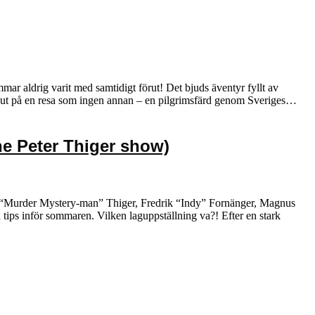
r aldrig varit med samtidigt förut! Det bjuds äventyr fyllt av
ig ut på en resa som ingen annan – en pilgrimsfärd genom Sveriges…
he Peter Thiger show)
r “Murder Mystery-man” Thiger, Fredrik “Indy” Fornänger, Magnus
ips inför sommaren. Vilken laguppställning va?! Efter en stark