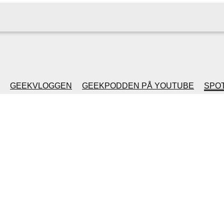
GEEKVLOGGEN
GEEKPODDEN PÅ YOUTUBE
SPOT
GEEKPODDEN RETRO
GAMING MED MICKE
& FILIPH
GEEKPODDENS
JULSPECIALER 2013