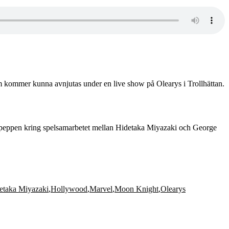
om kommer kunna avnjutas under en live show på Olearys i Trollhättan.
 och peppen kring spelsamarbetet mellan Hidetaka Miyazaki och George
etaka Miyazaki
,
Hollywood
,
Marvel
,
Moon Knight
,
Olearys