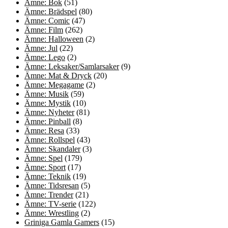
Ämne: Bok
(51)
Ämne: Brädspel
(80)
Ämne: Comic
(47)
Ämne: Film
(262)
Ämne: Halloween
(2)
Ämne: Jul
(22)
Ämne: Lego
(2)
Ämne: Leksaker/Samlarsaker
(9)
Ämne: Mat & Dryck
(20)
Ämne: Megagame
(2)
Ämne: Musik
(59)
Ämne: Mystik
(10)
Ämne: Nyheter
(81)
Ämne: Pinball
(8)
Ämne: Resa
(33)
Ämne: Rollspel
(43)
Ämne: Skandaler
(3)
Ämne: Spel
(179)
Ämne: Sport
(17)
Ämne: Teknik
(19)
Ämne: Tidsresan
(5)
Ämne: Trender
(21)
Ämne: TV-serie
(122)
Ämne: Wrestling
(2)
Griniga Gamla Gamers
(15)