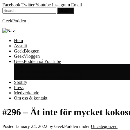
Facebook
Twitter
Youtube
Instagram
Email
GeekPodden
Hem
Avsnitt
GeekBloggen
GeekVloggen
GeekPodden på YouTube
GeekPodden Retro
Gaming med Micke & Filiph
GeekPoddens Julspecialer 2013
Spotify
Press
Medverkande
Om oss & kontakt
#296 – Ät inte för mycket kokos
Posted
January 24, 2022
by
GeekPodden
under
Uncategorized