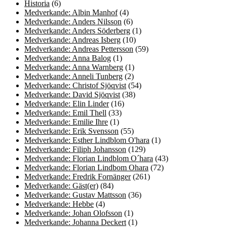
Historia
(6)
Medverkande: Albin Manhof
(4)
Medverkande: Anders Nilsson
(6)
Medverkande: Anders Söderberg
(1)
Medverkande: Andreas Isberg
(10)
Medverkande: Andreas Pettersson
(59)
Medverkande: Anna Balog
(1)
Medverkande: Anna Warnberg
(1)
Medverkande: Anneli Tunberg
(2)
Medverkande: Christof Sjöqvist
(54)
Medverkande: David Sjöqvist
(38)
Medverkande: Elin Linder
(16)
Medverkande: Emil Thell
(33)
Medverkande: Emilie Ihre
(1)
Medverkande: Erik Svensson
(55)
Medverkande: Esther Lindblom O'hara
(1)
Medverkande: Filiph Johansson
(129)
Medverkande: Florian Lindblom O´hara
(43)
Medverkande: Florian Lindbom Ohara
(72)
Medverkande: Fredrik Fornänger
(261)
Medverkande: Gäst(er)
(84)
Medverkande: Gustav Mattsson
(36)
Medverkande: Hebbe
(4)
Medverkande: Johan Olofsson
(1)
Medverkande: Johanna Deckert
(1)