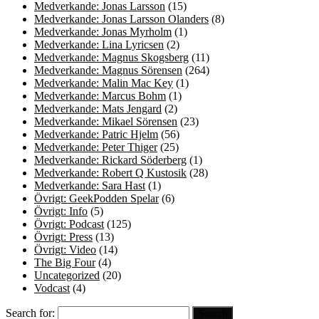
Medverkande: Jonas Larsson
(15)
Medverkande: Jonas Larsson Olanders
(8)
Medverkande: Jonas Myrholm
(1)
Medverkande: Lina Lyricsen
(2)
Medverkande: Magnus Skogsberg
(11)
Medverkande: Magnus Sörensen
(264)
Medverkande: Malin Mac Key
(1)
Medverkande: Marcus Bohm
(1)
Medverkande: Mats Jengard
(2)
Medverkande: Mikael Sörensen
(23)
Medverkande: Patric Hjelm
(56)
Medverkande: Peter Thiger
(25)
Medverkande: Rickard Söderberg
(1)
Medverkande: Robert Q Kustosik
(28)
Medverkande: Sara Hast
(1)
Övrigt: GeekPodden Spelar
(6)
Övrigt: Info
(5)
Övrigt: Podcast
(125)
Övrigt: Press
(13)
Övrigt: Video
(14)
The Big Four
(4)
Uncategorized
(20)
Vodcast
(4)
Search for: