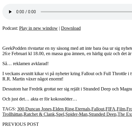
Podcast:
Play in new window
|
Download
GeekPodden rivstartar en ny säsong med att inte bara ösa ur sig nyhe
26:e Februari kl 18.00, en massa goa ämnen, en härlig quiz och det är h
Så… reklamen avklarad!
I veckans avsnitt kikar vi på nyheter kring Fallout och Full Throttle
R.R. Martin växer något enormt!
Dessutom har Fredrik grottat ner sig rejält i Stranded Deep och Magnus
Och just det… akta er för kokosnötter…
TAGS:
300
,
Duncan Jones
,
Elden Ring
,
Eternals
,
Fallout
,
FIFA
,
Film
,
Fr
Trollhättan
,
Ratchet & Clank
,
Spel
,
Spider-Man
,
Stranded Deep
,
The Ex
PREVIOUS POST