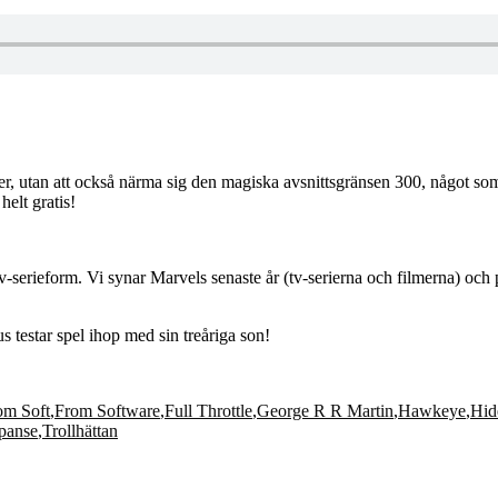
ter, utan att också närma sig den magiska avsnittsgränsen 300, något s
elt gratis!
 i tv-serieform. Vi synar Marvels senaste år (tv-serierna och filmerna)
 testar spel ihop med sin treåriga son!
om Soft
,
From Software
,
Full Throttle
,
George R R Martin
,
Hawkeye
,
Hid
panse
,
Trollhättan