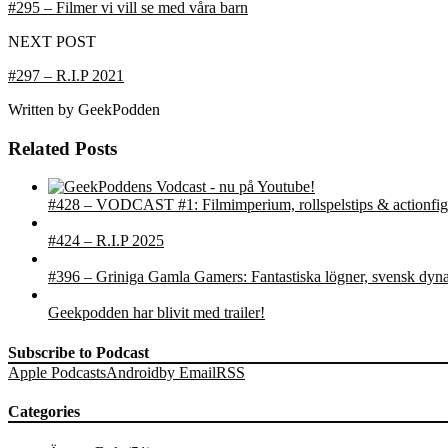
#295 – Filmer vi vill se med våra barn
NEXT POST
#297 – R.I.P 2021
Written by
GeekPodden
Related Posts
#428 – VODCAST #1: Filmimperium, rollspelstips & actionfig
#424 – R.I.P 2025
#396 – Griniga Gamla Gamers: Fantastiska lögner, svensk dyna
Geekpodden har blivit med trailer!
Subscribe to Podcast
Apple Podcasts
Android
by Email
RSS
Categories