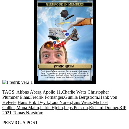
TAGS:
Alfons Åberg
,
Apollo 11
,
Charlie Watts
,
Christopher
Plummer
,
Einar
,
Fredrik Fornänger
,
Gunilla Bergström
,
Hank von
Helvete
,
Hans-Erik Dyvik
,
Lars Norén
,
Lars Weiss
,
Michael
Collins
,
Mona Malm
,
Patric Hjelm
,
Peps Persson
,
Richard Donner
,
RIP
2021
,
Tomas Norström
PREVIOUS POST