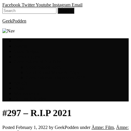
Facebook
Twitter
Youtube
Instagram
Email
GeekPodden
Hem
Avsnitt
GeekBloggen
GeekVloggen
GeekPodden på YouTube
GeekPodden Retro
Gaming med Micke & Filiph
GeekPoddens Julspecialer 2013
Spotify
Press
Medverkande
Om oss & kontakt
#297 – R.I.P 2021
Posted
February 1, 2022
by
GeekPodden
under
Ämne: Film
,
Ämne: