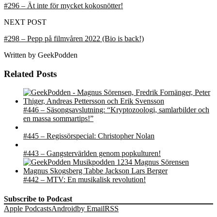
#296 – Ät inte för mycket kokosnötter!
NEXT POST
#298 – Pepp på filmvåren 2022 (Bio is back!)
Written by
GeekPodden
Related Posts
#446 – Säsongsavslutning: “Kryptozoologi, samlarbilder och
en massa sommartips!”
#445 – Regissörspecial: Christopher Nolan
#443 – Gangstervärlden genom popkulturen!
#442 – MTV: En musikalisk revolution!
Subscribe to Podcast
Apple Podcasts
Android
by Email
RSS