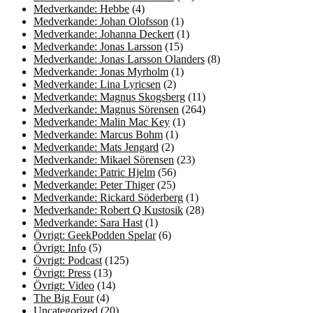
Medverkande: Hebbe
(4)
Medverkande: Johan Olofsson
(1)
Medverkande: Johanna Deckert
(1)
Medverkande: Jonas Larsson
(15)
Medverkande: Jonas Larsson Olanders
(8)
Medverkande: Jonas Myrholm
(1)
Medverkande: Lina Lyricsen
(2)
Medverkande: Magnus Skogsberg
(11)
Medverkande: Magnus Sörensen
(264)
Medverkande: Malin Mac Key
(1)
Medverkande: Marcus Bohm
(1)
Medverkande: Mats Jengard
(2)
Medverkande: Mikael Sörensen
(23)
Medverkande: Patric Hjelm
(56)
Medverkande: Peter Thiger
(25)
Medverkande: Rickard Söderberg
(1)
Medverkande: Robert Q Kustosik
(28)
Medverkande: Sara Hast
(1)
Övrigt: GeekPodden Spelar
(6)
Övrigt: Info
(5)
Övrigt: Podcast
(125)
Övrigt: Press
(13)
Övrigt: Video
(14)
The Big Four
(4)
Uncategorized
(20)