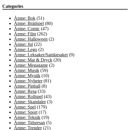
Categories
Ämne: Bok
(51)
Ämne: Brädspel
(80)
Ämne: Comic
(47)
Ämne: Film
(262)
Ämne: Halloween
(2)
Ämne: Jul
(22)
Ämne: Lego
(2)
Ämne: Leksaker/Samlarsaker
(9)
Ämne: Mat & Dryck
(20)
Ämne: Megagame
(2)
Ämne: Musik
(59)
Ämne: Mystik
(10)
Ämne: Nyheter
(81)
Ämne: Pinball
(8)
Ämne: Resa
(33)
Ämne: Rollspel
(43)
Ämne: Skandaler
(3)
Ämne: Spel
(179)
Ämne: Sport
(17)
Ämne: Teknik
(19)
Ämne: Tidsresan
(5)
Ämne: Trender
(21)