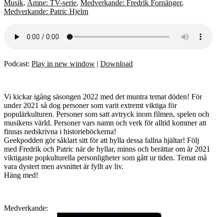
Musik
,
Ämne: TV-serie
,
Medverkande: Fredrik Fornänger
,
Medverkande: Patric Hjelm
Podcast:
Play in new window
|
Download
Vi kickar igång säsongen 2022 med det muntra temat döden! För
under 2021 så dog personer som varit extremt viktiga för
populärkulturen. Personer som satt avtryck inom filmen, spelen och
musikens värld. Personer vars namn och verk för alltid kommer att
finnas nedskrivna i historieböckerna!
Geekpodden gör såklart sitt för att hylla dessa fallna hjältar! Följ
med Fredrik och Patric när de hyllar, minns och berättar om år 2021
viktigaste popkulturella personligheter som gått ur tiden. Temat må
vara dystert men avsnittet är fyllt av liv.
Häng med!
Medverkande: