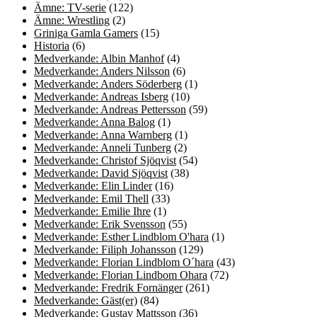
Ämne: TV-serie
(122)
Ämne: Wrestling
(2)
Griniga Gamla Gamers
(15)
Historia
(6)
Medverkande: Albin Manhof
(4)
Medverkande: Anders Nilsson
(6)
Medverkande: Anders Söderberg
(1)
Medverkande: Andreas Isberg
(10)
Medverkande: Andreas Pettersson
(59)
Medverkande: Anna Balog
(1)
Medverkande: Anna Warnberg
(1)
Medverkande: Anneli Tunberg
(2)
Medverkande: Christof Sjöqvist
(54)
Medverkande: David Sjöqvist
(38)
Medverkande: Elin Linder
(16)
Medverkande: Emil Thell
(33)
Medverkande: Emilie Ihre
(1)
Medverkande: Erik Svensson
(55)
Medverkande: Esther Lindblom O'hara
(1)
Medverkande: Filiph Johansson
(129)
Medverkande: Florian Lindblom O´hara
(43)
Medverkande: Florian Lindbom Ohara
(72)
Medverkande: Fredrik Fornänger
(261)
Medverkande: Gäst(er)
(84)
Medverkande: Gustav Mattsson
(36)