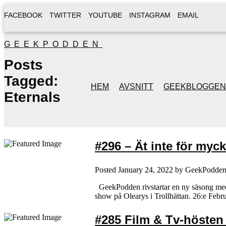
FACEBOOK
TWITTER
YOUTUBE
INSTAGRAM
EMAIL
GEEKPODDEN
Posts
Tagged:
HEM
AVSNITT
GEEKBLOGGEN
Eternals
#296 – Ät inte för myc
Posted
January 24, 2022
by
GeekPodde
GeekPodden rivstartar en ny säsong med a
show på Olearys i Trollhättan. 26:e Febr
#285 Film & Tv-hösten (