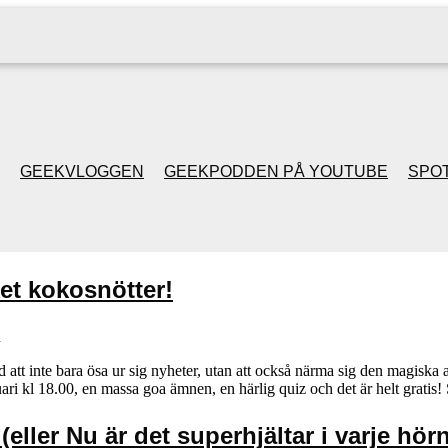
GEEKVLOGGEN
GEEKPODDEN PÅ YOUTUBE
SPOT
GEEKPODDEN RETRO
ket kokosnötter!
GAMING MED MICKE
& FILIPH
n
tt inte bara ösa ur sig nyheter, utan att också närma sig den magiska
uari kl 18.00, en massa goa ämnen, en härlig quiz och det är helt gra
GEEKPODDENS
JULSPECIALER 2013
eller Nu är det superhjältar i varje hörn