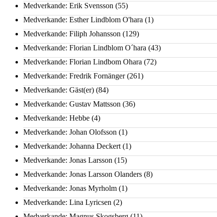
Medverkande: Erik Svensson
(55)
Medverkande: Esther Lindblom O'hara
(1)
Medverkande: Filiph Johansson
(129)
Medverkande: Florian Lindblom O´hara
(43)
Medverkande: Florian Lindbom Ohara
(72)
Medverkande: Fredrik Fornänger
(261)
Medverkande: Gäst(er)
(84)
Medverkande: Gustav Mattsson
(36)
Medverkande: Hebbe
(4)
Medverkande: Johan Olofsson
(1)
Medverkande: Johanna Deckert
(1)
Medverkande: Jonas Larsson
(15)
Medverkande: Jonas Larsson Olanders
(8)
Medverkande: Jonas Myrholm
(1)
Medverkande: Lina Lyricsen
(2)
Medverkande: Magnus Skogsberg
(11)