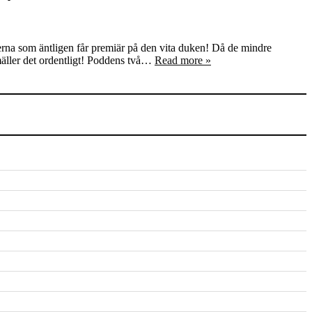
lmerna som äntligen får premiär på den vita duken! Då de mindre
smäller det ordentligt! Poddens två…
Read more »