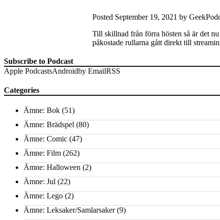
Posted
September 19, 2021
by
GeekPod
Till skillnad från förra hösten så är det
påkostade rullarna gått direkt till strea
Subscribe to Podcast
Apple Podcasts
Android
by Email
RSS
Categories
Ämne: Bok
(51)
Ämne: Brädspel
(80)
Ämne: Comic
(47)
Ämne: Film
(262)
Ämne: Halloween
(2)
Ämne: Jul
(22)
Ämne: Lego
(2)
Ämne: Leksaker/Samlarsaker
(9)