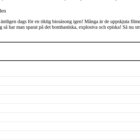
den
 nu äntligen dags för en riktig biosäsong igen! Många är de uppskjuta fi
ming så har man sparat på det bombastiska, explosiva och episka! Så nu 