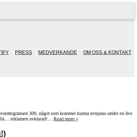
IFY
PRESS
MEDVERKANDE
OM OSS & KONTAKT
 avsnittsgränsen 300, något som kommer kunna avnjutas under en live
tis! Så… reklamen avklarad!…
Read more »
!)