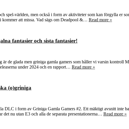
ch spel-världen, men också i form av aktiviteter som kan förgylla er s
nte vi kommer att missa. Vad sägs om Deadpool &…
Read more »
na fantasier och sista fantasier!
är de glada men griniga gamla gamers som håller vi varsin kontroll Ma
ta releaserna under 2024 och en rapport…
Read more »
ka (o)griniga
a DLC i form av Griniga Gamla Gamers #2. Ett mäktigt avsnitt inte bara 
ar det nu utan E3 och alla de separata presentationerna…
Read more »