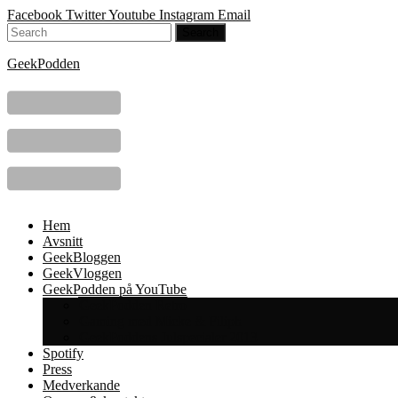
Facebook
Twitter
Youtube
Instagram
Email
GeekPodden
Hem
Avsnitt
GeekBloggen
GeekVloggen
GeekPodden på YouTube
GeekPodden Retro
Gaming med Micke & Filiph
GeekPoddens Julspecialer 2013
Spotify
Press
Medverkande