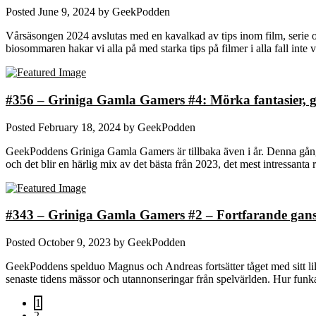
Posted
June 9, 2024
by
GeekPodden
Vårsäsongen 2024 avslutas med en kavalkad av tips inom film, serie o
biosommaren hakar vi alla på med starka tips på filmer i alla fall i
#356 – Griniga Gamla Gamers #4: Mörka fantasier, gal
Posted
February 18, 2024
by
GeekPodden
GeekPoddens Griniga Gamla Gamers är tillbaka även i år. Denna gång 
och det blir en härlig mix av det bästa från 2023, det mest intressan
#343 – Griniga Gamla Gamers #2 – Fortfarande gans
Posted
October 9, 2023
by
GeekPodden
GeekPoddens spelduo Magnus och Andreas fortsätter tåget med sitt lill
senaste tidens mässor och utannonseringar från spelvärlden. Hur funk
1
2