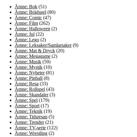
Ämne: Bok
(51)
Ämne: Brädspel
(80)
Ämne: Comic
(47)
Ämne: Film
(262)
Ämne: Halloween
(2)
Ämne: Jul
(22)
Ämne: Lego
(2)
Ämne: Leksaker/Samlarsaker
(9)
Ämne: Mat & Dryck
(20)
Ämne: Megagame
(2)
Ämne: Musik
(59)
Ämne: Mystik
(10)
Ämne: Nyheter
(81)
Ämne: Pinball
(8)
Ämne: Resa
(33)
Ämne: Rollspel
(43)
Ämne: Skandaler
(3)
Ämne: Spel
(179)
Ämne: Sport
(17)
Ämne: Teknik
(19)
Ämne: Tidsresan
(5)
Ämne: Trender
(21)
Ämne: TV-serie
(122)
Ämne: Wrestling
(2)