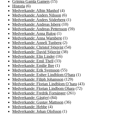
Griniga Gamla Gamers
(15)
Historia
(6)
Medverkande: Albin Manhof
(4)
Medverkande: Anders Nilsson
(6)
Medverkande: Anders Söderberg
(1)
Medverkande: Andreas Isberg
(10)
Medverkande: Andreas Pettersson
(59)
Medverkande: Anna Balog
(1)
Medverkande: Anna Warnberg
(1)
Medverkande: Anneli Tunberg
(2)
Medverkande: Christof Sjöqvist
(54)
Medverkande: David Sjöqvist
(38)
Medverkande: Elin Linder
(16)
Medverkande: Emil Thell
(33)
Medverkande: Emilie Ihre
(1)
Medverkande: Erik Svensson
(55)
Medverkande: Esther Lindblom O'hara
(1)
Medverkande: Filiph Johansson
(129)
Medverkande: Florian Lindblom O´hara
(43)
Medverkande: Florian Lindbom Ohara
(72)
Medverkande: Fredrik Fornänger
(261)
Medverkande: Gäst(er)
(84)
Medverkande: Gustav Mattsson
(36)
Medverkande: Hebbe
(4)
Medverkande: Johan Olofsson
(1)