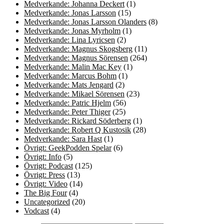
Medverkande: Johanna Deckert
(1)
Medverkande: Jonas Larsson
(15)
Medverkande: Jonas Larsson Olanders
(8)
Medverkande: Jonas Myrholm
(1)
Medverkande: Lina Lyricsen
(2)
Medverkande: Magnus Skogsberg
(11)
Medverkande: Magnus Sörensen
(264)
Medverkande: Malin Mac Key
(1)
Medverkande: Marcus Bohm
(1)
Medverkande: Mats Jengard
(2)
Medverkande: Mikael Sörensen
(23)
Medverkande: Patric Hjelm
(56)
Medverkande: Peter Thiger
(25)
Medverkande: Rickard Söderberg
(1)
Medverkande: Robert Q Kustosik
(28)
Medverkande: Sara Hast
(1)
Övrigt: GeekPodden Spelar
(6)
Övrigt: Info
(5)
Övrigt: Podcast
(125)
Övrigt: Press
(13)
Övrigt: Video
(14)
The Big Four
(4)
Uncategorized
(20)
Vodcast
(4)