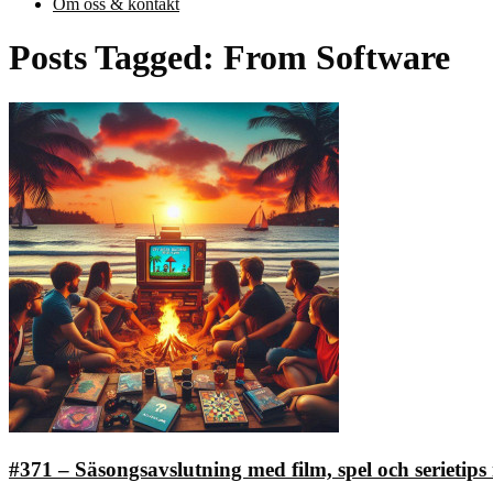
Om oss & kontakt
Posts Tagged:
From Software
#371 – Säsongsavslutning med film, spel och serietip