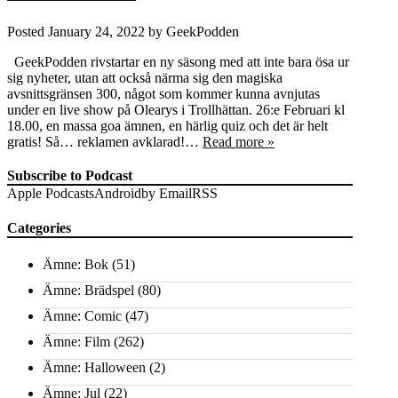
Posted
January 24, 2022
by
GeekPodden
GeekPodden rivstartar en ny säsong med att inte bara ösa ur
sig nyheter, utan att också närma sig den magiska
avsnittsgränsen 300, något som kommer kunna avnjutas
under en live show på Olearys i Trollhättan. 26:e Februari kl
18.00, en massa goa ämnen, en härlig quiz och det är helt
gratis! Så… reklamen avklarad!…
Read more »
Subscribe to Podcast
Apple Podcasts
Android
by Email
RSS
Categories
Ämne: Bok
(51)
Ämne: Brädspel
(80)
Ämne: Comic
(47)
Ämne: Film
(262)
Ämne: Halloween
(2)
Ämne: Jul
(22)