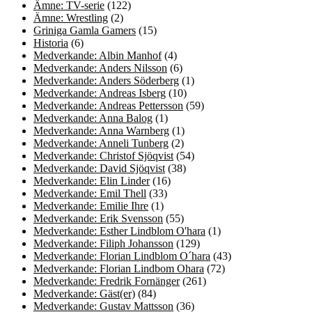
Ämne: TV-serie
(122)
Ämne: Wrestling
(2)
Griniga Gamla Gamers
(15)
Historia
(6)
Medverkande: Albin Manhof
(4)
Medverkande: Anders Nilsson
(6)
Medverkande: Anders Söderberg
(1)
Medverkande: Andreas Isberg
(10)
Medverkande: Andreas Pettersson
(59)
Medverkande: Anna Balog
(1)
Medverkande: Anna Warnberg
(1)
Medverkande: Anneli Tunberg
(2)
Medverkande: Christof Sjöqvist
(54)
Medverkande: David Sjöqvist
(38)
Medverkande: Elin Linder
(16)
Medverkande: Emil Thell
(33)
Medverkande: Emilie Ihre
(1)
Medverkande: Erik Svensson
(55)
Medverkande: Esther Lindblom O'hara
(1)
Medverkande: Filiph Johansson
(129)
Medverkande: Florian Lindblom O´hara
(43)
Medverkande: Florian Lindbom Ohara
(72)
Medverkande: Fredrik Fornänger
(261)
Medverkande: Gäst(er)
(84)
Medverkande: Gustav Mattsson
(36)