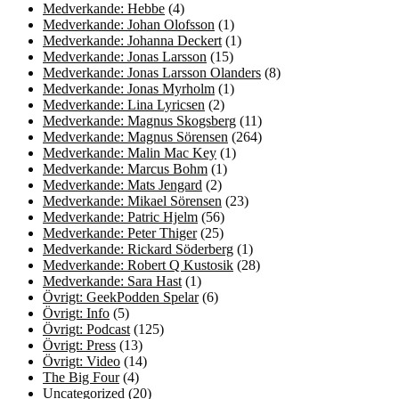
Medverkande: Hebbe
(4)
Medverkande: Johan Olofsson
(1)
Medverkande: Johanna Deckert
(1)
Medverkande: Jonas Larsson
(15)
Medverkande: Jonas Larsson Olanders
(8)
Medverkande: Jonas Myrholm
(1)
Medverkande: Lina Lyricsen
(2)
Medverkande: Magnus Skogsberg
(11)
Medverkande: Magnus Sörensen
(264)
Medverkande: Malin Mac Key
(1)
Medverkande: Marcus Bohm
(1)
Medverkande: Mats Jengard
(2)
Medverkande: Mikael Sörensen
(23)
Medverkande: Patric Hjelm
(56)
Medverkande: Peter Thiger
(25)
Medverkande: Rickard Söderberg
(1)
Medverkande: Robert Q Kustosik
(28)
Medverkande: Sara Hast
(1)
Övrigt: GeekPodden Spelar
(6)
Övrigt: Info
(5)
Övrigt: Podcast
(125)
Övrigt: Press
(13)
Övrigt: Video
(14)
The Big Four
(4)
Uncategorized
(20)