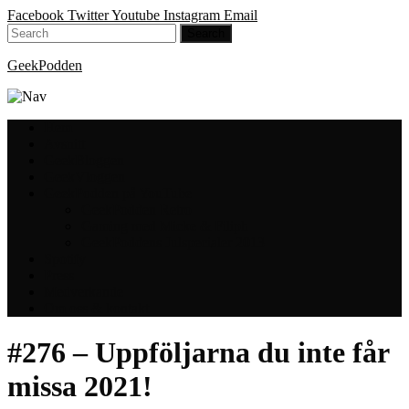
Facebook
Twitter
Youtube
Instagram
Email
GeekPodden
Hem
Avsnitt
GeekBloggen
GeekVloggen
GeekPodden på YouTube
GeekPodden Retro
Gaming med Micke & Filiph
GeekPoddens Julspecialer 2013
Spotify
Press
Medverkande
Om oss & kontakt
#276 – Uppföljarna du inte får
missa 2021!