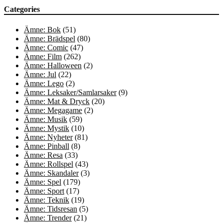
Categories
Ämne: Bok
(51)
Ämne: Brädspel
(80)
Ämne: Comic
(47)
Ämne: Film
(262)
Ämne: Halloween
(2)
Ämne: Jul
(22)
Ämne: Lego
(2)
Ämne: Leksaker/Samlarsaker
(9)
Ämne: Mat & Dryck
(20)
Ämne: Megagame
(2)
Ämne: Musik
(59)
Ämne: Mystik
(10)
Ämne: Nyheter
(81)
Ämne: Pinball
(8)
Ämne: Resa
(33)
Ämne: Rollspel
(43)
Ämne: Skandaler
(3)
Ämne: Spel
(179)
Ämne: Sport
(17)
Ämne: Teknik
(19)
Ämne: Tidsresan
(5)
Ämne: Trender
(21)