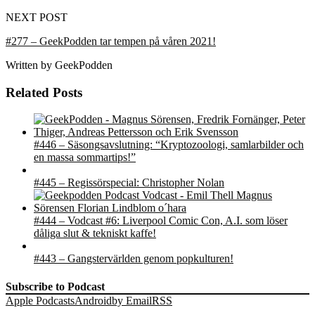
NEXT POST
#277 – GeekPodden tar tempen på våren 2021!
Written by
GeekPodden
Related Posts
#446 – Säsongsavslutning: “Kryptozoologi, samlarbilder och
en massa sommartips!”
#445 – Regissörspecial: Christopher Nolan
#444 – Vodcast #6: Liverpool Comic Con, A.I. som löser
dåliga slut & tekniskt kaffe!
#443 – Gangstervärlden genom popkulturen!
Subscribe to Podcast
Apple Podcasts
Android
by Email
RSS