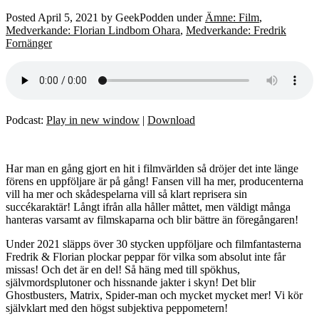
Posted
April 5, 2021
by
GeekPodden
under
Ämne: Film
,
Medverkande: Florian Lindbom Ohara
,
Medverkande: Fredrik
Fornänger
Podcast:
Play in new window
|
Download
Har man en gång gjort en hit i filmvärlden så dröjer det inte länge
förens en uppföljare är på gång! Fansen vill ha mer, producenterna
vill ha mer och skådespelarna vill så klart reprisera sin
succékaraktär! Långt ifrån alla håller måttet, men väldigt många
hanteras varsamt av filmskaparna och blir bättre än föregångaren!
Under 2021 släpps över 30 stycken uppföljare och filmfantasterna
Fredrik & Florian plockar peppar för vilka som absolut inte får
missas! Och det är en del! Så häng med till spökhus,
självmordsplutoner och hissnande jakter i skyn! Det blir
Ghostbusters, Matrix, Spider-man och mycket mycket mer! Vi kör
självklart med den högst subjektiva peppometern!