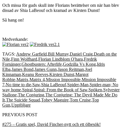
Och missa för guds skull inte Florians berättelser om när han blev
dissad av Shia LaBeouf och kramad av Kirsten Dunst!
Så hang on!
Medverkande:
TAGS:
Andrew Garfield
,
Bill Murray
,
Daniel Craig
,
Death on the
Nile
,
Finn Wolfhard
,
Florian Lindblom O'hara
,
Fredrik
Fornänger
,
Ghostbusters: Afterlife
,
Godzilla Vs Kong
,
Idris
Elba
,
James Bond
,
James Gunn
,
Jason Reitman
,
Joel
Kinnaman
,
Keanu Reeves
,
Kirsten Dunst
,
Margot
Robbie
,
Matrix
,
Matrix 4
,
Mission Impossible
,
Mission Impossible
7
,
No time to die
,
Saw
,
Shia LaBeouf
,
Spider-Man
,
Spider-man; No
way home
,
Spiral
,
Spiral: From the Book of Saw
,
Spöken
,
Sylvester
Stallone
,
The Conjuring
,
The Conjuring: The Devil Made Me Do
It
,
The Suicide Squad
,
Tobey Maguire
,
Tom Cruise
,
Top
Gun
,
Uppföljare
PREVIOUS POST
#275 – Gratis spel, David Fincher-nytt och ett ölbesök!