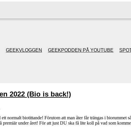
GEEKVLOGGEN
GEEKPODDEN PÅ YOUTUBE
SPOT
GEEKPODDEN RETRO
GAMING MED MICKE
en 2022 (Bio is back!)
& FILIPH
n
GEEKPODDENS
ll ett normalt biotittande! Förutom att man åter får trängas i biorummet 
å premiär under året! För att just DU ska få lite koll på vad som komm
JULSPECIALER 2013