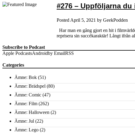
#276 – Uppföljarna du 
Posted
April 5, 2021
by
GeekPodden
Har man en gång gjort en hit i filmvärlde
reprisera sin succékaraktär! Långt ifrån
Subscribe to Podcast
Apple Podcasts
Android
by Email
RSS
Categories
Ämne: Bok
(51)
Ämne: Brädspel
(80)
Ämne: Comic
(47)
Ämne: Film
(262)
Ämne: Halloween
(2)
Ämne: Jul
(22)
Ämne: Lego
(2)