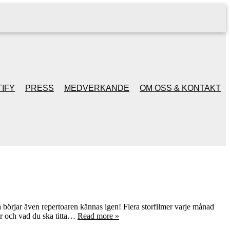
IFY
PRESS
MEDVERKANDE
OM OSS & KONTAKT
så börjar även repertoaren kännas igen! Flera storfilmer varje månad
er och vad du ska titta…
Read more »