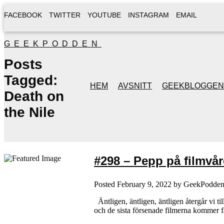
FACEBOOK
TWITTER
YOUTUBE
INSTAGRAM
EMAIL
GEEKPODDEN
Posts
Tagged:
HEM
AVSNITT
GEEKBLOGGEN
Death on
the Nile
#298 – Pepp på filmvår
Posted
February 9, 2022
by
GeekPodde
Äntligen, äntligen, äntligen återgår vi ti
och de sista försenade filmerna kommer f