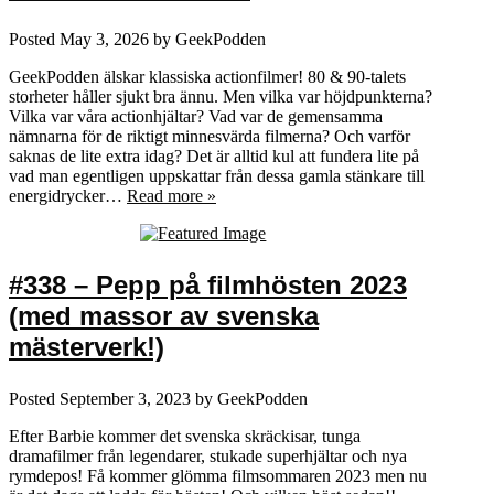
Posted
May 3, 2026
by
GeekPodden
GeekPodden älskar klassiska actionfilmer! 80 & 90-talets
storheter håller sjukt bra ännu. Men vilka var höjdpunkterna?
Vilka var våra actionhjältar? Vad var de gemensamma
nämnarna för de riktigt minnesvärda filmerna? Och varför
saknas de lite extra idag? Det är alltid kul att fundera lite på
vad man egentligen uppskattar från dessa gamla stänkare till
energidrycker…
Read more »
#338 – Pepp på filmhösten 2023
(med massor av svenska
mästerverk!)
Posted
September 3, 2023
by
GeekPodden
Efter Barbie kommer det svenska skräckisar, tunga
dramafilmer från legendarer, stukade superhjältar och nya
rymdepos! Få kommer glömma filmsommaren 2023 men nu