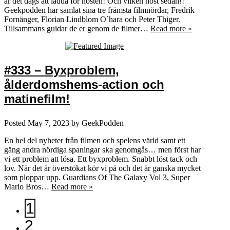
är det dags att ladda för hösten! Och vilken höst sedan!!
Geekpodden har samlat sina tre främsta filmnördar, Fredrik
Fornänger, Florian Lindblom O´hara och Peter Thiger.
Tillsammans guidar de er genom de filmer…
Read more »
#333 – Byxproblem,
ålderdomshems-action och
matinefilm!
Posted
May 7, 2023
by
GeekPodden
En hel del nyheter från filmen och spelens värld samt ett
gäng andra nördiga spaningar ska genomgås… men först har
vi ett problem att lösa. Ett byxproblem. Snabbt löst tack och
lov. När det är överstökat kör vi på och det är ganska mycket
som ploppar upp. Guardians Of The Galaxy Vol 3, Super
Mario Bros…
Read more »
1
2