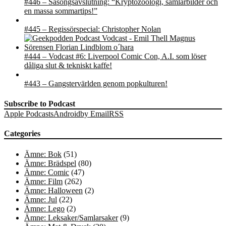
#446 – Säsongsavslutning: “Kryptozoologi, samlarbilder och
en massa sommartips!”
#445 – Regissörspecial: Christopher Nolan
#444 – Vodcast #6: Liverpool Comic Con, A.I. som löser
dåliga slut & tekniskt kaffe!
#443 – Gangstervärlden genom popkulturen!
Subscribe to Podcast
Apple Podcasts
Android
by Email
RSS
Categories
Ämne: Bok
(51)
Ämne: Brädspel
(80)
Ämne: Comic
(47)
Ämne: Film
(262)
Ämne: Halloween
(2)
Ämne: Jul
(22)
Ämne: Lego
(2)
Ämne: Leksaker/Samlarsaker
(9)