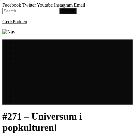
Facebook
Twitter
Youtube
Instagram
Email
GeekPodden
Hem
Avsnitt
GeekBloggen
GeekVloggen
GeekPodden på YouTube
GeekPodden Retro
Gaming med Micke & Filiph
GeekPoddens Julspecialer 2013
Spotify
Press
Medverkande
Om oss & kontakt
#271 – Universum i
popkulturen!