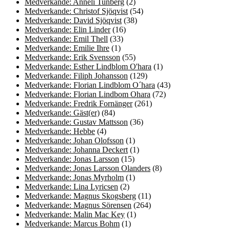
Medverkande: Anneli Tunberg
(2)
Medverkande: Christof Sjöqvist
(54)
Medverkande: David Sjöqvist
(38)
Medverkande: Elin Linder
(16)
Medverkande: Emil Thell
(33)
Medverkande: Emilie Ihre
(1)
Medverkande: Erik Svensson
(55)
Medverkande: Esther Lindblom O'hara
(1)
Medverkande: Filiph Johansson
(129)
Medverkande: Florian Lindblom O´hara
(43)
Medverkande: Florian Lindbom Ohara
(72)
Medverkande: Fredrik Fornänger
(261)
Medverkande: Gäst(er)
(84)
Medverkande: Gustav Mattsson
(36)
Medverkande: Hebbe
(4)
Medverkande: Johan Olofsson
(1)
Medverkande: Johanna Deckert
(1)
Medverkande: Jonas Larsson
(15)
Medverkande: Jonas Larsson Olanders
(8)
Medverkande: Jonas Myrholm
(1)
Medverkande: Lina Lyricsen
(2)
Medverkande: Magnus Skogsberg
(11)
Medverkande: Magnus Sörensen
(264)
Medverkande: Malin Mac Key
(1)
Medverkande: Marcus Bohm
(1)