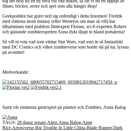
tog det hela till en ny nivå via vita duken, så får vi nu en uppsjö av
filmer, böcker, serier och spel som alla hänger ihop!
Geekpodden har grävt ned sig ordentligt i detta fenomen! Fredrik
med rötterna inom fantasy (eller Westeros om man så vill) har
tillsammans med poddens filmexpert Florian, sci-fi experten Robert
och gästande zombieexperten Anna dykt djupt in bland portalerna!
Så vill ni veta vad som väntar Star Wars, vad som är så fantastiskt
med DC Comics och vilket zombieverse som borde stå på tur, lyssna
på avsnittet!
Medverkande:
Samt vår eminenta gästexpert på plantor och Zombies, Anna Balog
TAGS:
28 dagar senare
,
Alien
,
Anna Balog
,
Anne
Rice
,
Arrowverse
,
Big Trouble In Little China
,
Blade Runner
,
Dark