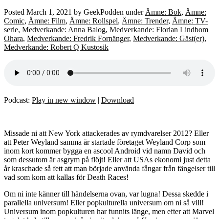
Posted
March 1, 2021
by
GeekPodden
under
Ämne: Bok
,
Ämne:
Comic
,
Ämne: Film
,
Ämne: Rollspel
,
Ämne: Trender
,
Ämne: TV-
serie
,
Medverkande: Anna Balog
,
Medverkande: Florian Lindbom
Ohara
,
Medverkande: Fredrik Fornänger
,
Medverkande: Gäst(er)
,
Medverkande: Robert Q Kustosik
Podcast:
Play in new window
|
Download
Missade ni att New York attackerades av rymdvarelser 2012? Eller
att Peter Weyland samma år startade företaget Weyland Corp som
inom kort kommer bygga en ascool Android vid namn David och
som dessutom är asgrym på flöjt! Eller att USAs ekonomi just detta
år kraschade så fett att man började använda fångar från fängelser till
vad som kom att kallas för Death Races!
Om ni inte känner till händelserna ovan, var lugna! Dessa skedde i
parallella universum! Eller popkulturella universum om ni så vill!
Universum inom popkulturen har funnits länge, men efter att Marvel