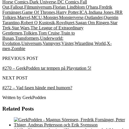
Horse Comics
,
Dark Universe
,
DC Comics
,
Fall
Out
,
Fallout
,
Filmuniversum
,
Florian Lindblom O'hara
,
Fredrik
Fornänger
,
Game Of Thrones
,
Harry Potter
,
ICA
,
Indiana Jones
,
JRR
Tolkien
,
Marvel
,
MCU
,
Monster
,
Monsterverse
,
Outlander
,
Quentin
Tarantino
,
Robert Q Kustosik
,
Rovdjuret
,
Sagan Om Ringen
,
Star
Trek
,
Star Wars
,
The League of Extraordinary
Gentlemen
,
Tolkien
,
Tom Cruise
,
Train to
Busan
,
Transformers
,
Underworld:
Evolution
,
Universum
,
Vampyrer
,
Växter
,
Wizarding World
,
X-
men
,
Zombie
PREVIOUS POST
#270 – GeekPodden tar tempen på Playstation 5!
NEXT POST
#272 – Vad fasen hände med humorn?
Written by
GeekPodden
Related Posts