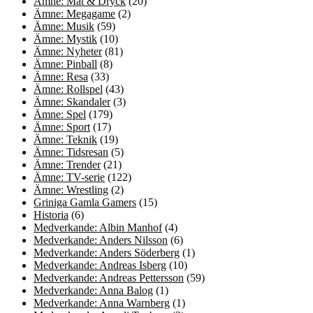
Ämne: Mat & Dryck
(20)
Ämne: Megagame
(2)
Ämne: Musik
(59)
Ämne: Mystik
(10)
Ämne: Nyheter
(81)
Ämne: Pinball
(8)
Ämne: Resa
(33)
Ämne: Rollspel
(43)
Ämne: Skandaler
(3)
Ämne: Spel
(179)
Ämne: Sport
(17)
Ämne: Teknik
(19)
Ämne: Tidsresan
(5)
Ämne: Trender
(21)
Ämne: TV-serie
(122)
Ämne: Wrestling
(2)
Griniga Gamla Gamers
(15)
Historia
(6)
Medverkande: Albin Manhof
(4)
Medverkande: Anders Nilsson
(6)
Medverkande: Anders Söderberg
(1)
Medverkande: Andreas Isberg
(10)
Medverkande: Andreas Pettersson
(59)
Medverkande: Anna Balog
(1)
Medverkande: Anna Warnberg
(1)