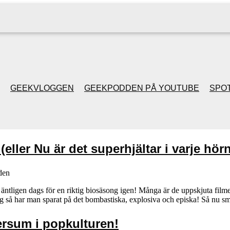
GEEKVLOGGEN
GEEKPODDEN PÅ YOUTUBE
SPOT
GEEKPODDEN RETRO
eller Nu är det superhjältar i varje hörn
GAMING MED MICKE
& FILIPH
den
 nu äntligen dags för en riktig biosäsong igen! Många är de uppskjuta fi
ming så har man sparat på det bombastiska, explosiva och episka! Så nu 
GEEKPODDENS
JULSPECIALER 2013
ersum i popkulturen!