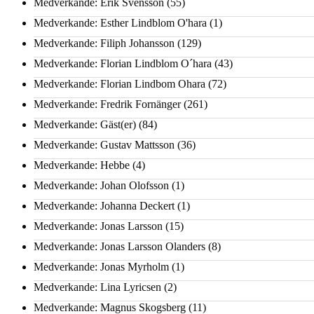
Medverkande: Erik Svensson
(55)
Medverkande: Esther Lindblom O'hara
(1)
Medverkande: Filiph Johansson
(129)
Medverkande: Florian Lindblom O´hara
(43)
Medverkande: Florian Lindbom Ohara
(72)
Medverkande: Fredrik Fornänger
(261)
Medverkande: Gäst(er)
(84)
Medverkande: Gustav Mattsson
(36)
Medverkande: Hebbe
(4)
Medverkande: Johan Olofsson
(1)
Medverkande: Johanna Deckert
(1)
Medverkande: Jonas Larsson
(15)
Medverkande: Jonas Larsson Olanders
(8)
Medverkande: Jonas Myrholm
(1)
Medverkande: Lina Lyricsen
(2)
Medverkande: Magnus Skogsberg
(11)