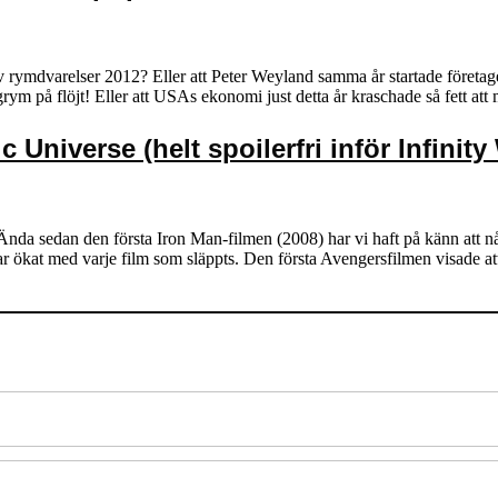
v rymdvarelser 2012? Eller att Peter Weyland samma år startade före
m på flöjt! Eller att USAs ekonomi just detta år kraschade så fett at
 Universe (helt spoilerfri inför Infinity
 Ända sedan den första Iron Man-filmen (2008) har vi haft på känn att nå
ar ökat med varje film som släppts. Den första Avengersfilmen visade 