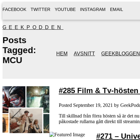
FACEBOOK
TWITTER
YOUTUBE
INSTAGRAM
EMAIL
GEEKPODDEN
Posts
Tagged:
HEM
AVSNITT
GEEKBLOGGEN
MCU
#285 Film & Tv-hösten (
Posted
September 19, 2021
by
GeekPod
Till skillnad från förra hösten så är det
påkostade rullarna gått direkt till strea
#271 – Univ