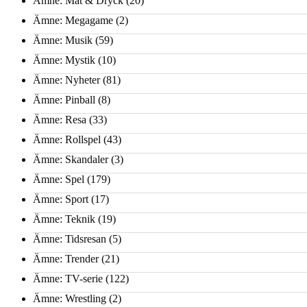
Ämne: Mat & Dryck
(20)
Ämne: Megagame
(2)
Ämne: Musik
(59)
Ämne: Mystik
(10)
Ämne: Nyheter
(81)
Ämne: Pinball
(8)
Ämne: Resa
(33)
Ämne: Rollspel
(43)
Ämne: Skandaler
(3)
Ämne: Spel
(179)
Ämne: Sport
(17)
Ämne: Teknik
(19)
Ämne: Tidsresan
(5)
Ämne: Trender
(21)
Ämne: TV-serie
(122)
Ämne: Wrestling
(2)