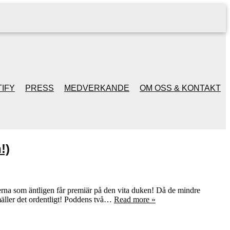
IFY
PRESS
MEDVERKANDE
OM OSS & KONTAKT
!)
lmerna som äntligen får premiär på den vita duken! Då de mindre
smäller det ordentligt! Poddens två…
Read more »