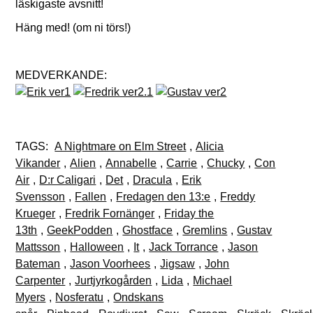
läskigaste avsnitt!
Häng med! (om ni törs!)
MEDVERKANDE:
TAGS:
A Nightmare on Elm Street
,
Alicia
Vikander
,
Alien
,
Annabelle
,
Carrie
,
Chucky
,
Con
Air
,
D:r Caligari
,
Det
,
Dracula
,
Erik
Svensson
,
Fallen
,
Fredagen den 13:e
,
Freddy
Krueger
,
Fredrik Fornänger
,
Friday the
13th
,
GeekPodden
,
Ghostface
,
Gremlins
,
Gustav
Mattsson
,
Halloween
,
It
,
Jack Torrance
,
Jason
Bateman
,
Jason Voorhees
,
Jigsaw
,
John
Carpenter
,
Jurtjyrkogården
,
Lida
,
Michael
Myers
,
Nosferatu
,
Ondskans