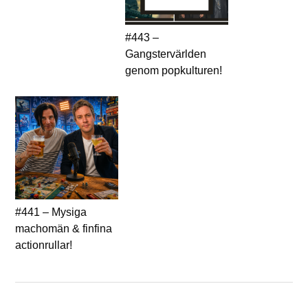
#443 –
Gangstervärlden
genom popkulturen!
#441 – Mysiga
machomän & finfina
actionrullar!