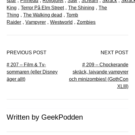
spår
,
Pinhead
,
Rovdjuret
,
Saw
,
Scream
,
Skräck
,
Skräck
King
,
Terror På Elm Street
,
The Shining
,
The
Thing
,
The Walking dead
,
Tomb
Raider
,
Vampyrer
,
Westworld
,
Zombies
PREVIOUS POST
NEXT POST
# 207 – Film & Tv-
# 209 – Chockerande
sommaren (eller Disney
skräck, lajvande vampyrer
äger allt)
och minizombies! (GothCon
XLIII)
Written by
GeekPodden