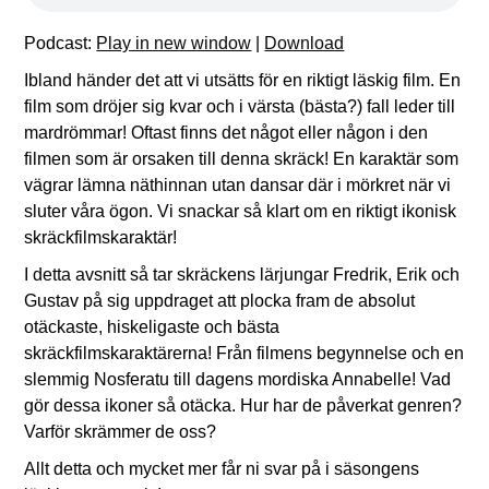
Podcast:
Play in new window
|
Download
Ibland händer det att vi utsätts för en riktigt läskig film. En
film som dröjer sig kvar och i värsta (bästa?) fall leder till
mardrömmar! Oftast finns det något eller någon i den
filmen som är orsaken till denna skräck! En karaktär som
vägrar lämna näthinnan utan dansar där i mörkret när vi
sluter våra ögon. Vi snackar så klart om en riktigt ikonisk
skräckfilmskaraktär!
I detta avsnitt så tar skräckens lärjungar Fredrik, Erik och
Gustav på sig uppdraget att plocka fram de absolut
otäckaste, hiskeligaste och bästa
skräckfilmskaraktärerna! Från filmens begynnelse och en
slemmig Nosferatu till dagens mordiska Annabelle! Vad
gör dessa ikoner så otäcka. Hur har de påverkat genren?
Varför skrämmer de oss?
Allt detta och mycket mer får ni svar på i säsongens