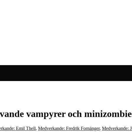
ajvande vampyrer och minizombi
rkande: Emil Thell
,
Medverkande: Fredrik Fornänger
,
Medverkande: J