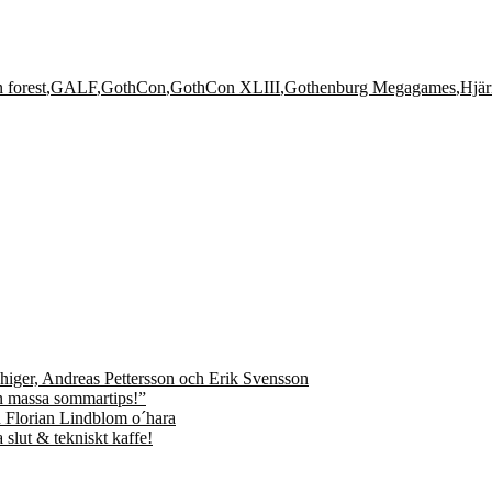
 forest
,
GALF
,
GothCon
,
GothCon XLIII
,
Gothenburg Megagames
,
Hjär
n massa sommartips!”
slut & tekniskt kaffe!