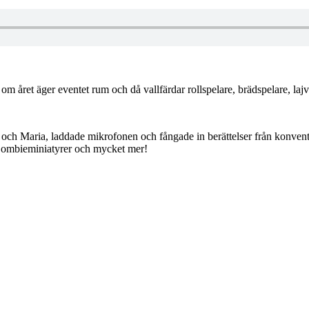
 året äger eventet rum och då vallfärdar rollspelare, brädspelare, lajva
ch Maria, laddade mikrofonen och fångade in berättelser från konvente
Zombieminiatyrer och mycket mer!