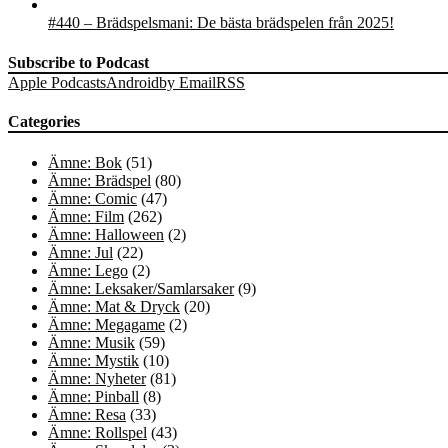
#440 – Brädspelsmani: De bästa brädspelen från 2025!
Subscribe to Podcast
Apple Podcasts
Android
by Email
RSS
Categories
Ämne: Bok
(51)
Ämne: Brädspel
(80)
Ämne: Comic
(47)
Ämne: Film
(262)
Ämne: Halloween
(2)
Ämne: Jul
(22)
Ämne: Lego
(2)
Ämne: Leksaker/Samlarsaker
(9)
Ämne: Mat & Dryck
(20)
Ämne: Megagame
(2)
Ämne: Musik
(59)
Ämne: Mystik
(10)
Ämne: Nyheter
(81)
Ämne: Pinball
(8)
Ämne: Resa
(33)
Ämne: Rollspel
(43)