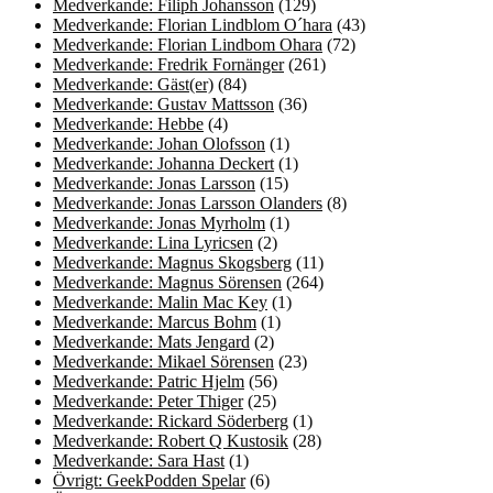
Medverkande: Filiph Johansson
(129)
Medverkande: Florian Lindblom O´hara
(43)
Medverkande: Florian Lindbom Ohara
(72)
Medverkande: Fredrik Fornänger
(261)
Medverkande: Gäst(er)
(84)
Medverkande: Gustav Mattsson
(36)
Medverkande: Hebbe
(4)
Medverkande: Johan Olofsson
(1)
Medverkande: Johanna Deckert
(1)
Medverkande: Jonas Larsson
(15)
Medverkande: Jonas Larsson Olanders
(8)
Medverkande: Jonas Myrholm
(1)
Medverkande: Lina Lyricsen
(2)
Medverkande: Magnus Skogsberg
(11)
Medverkande: Magnus Sörensen
(264)
Medverkande: Malin Mac Key
(1)
Medverkande: Marcus Bohm
(1)
Medverkande: Mats Jengard
(2)
Medverkande: Mikael Sörensen
(23)
Medverkande: Patric Hjelm
(56)
Medverkande: Peter Thiger
(25)
Medverkande: Rickard Söderberg
(1)
Medverkande: Robert Q Kustosik
(28)
Medverkande: Sara Hast
(1)
Övrigt: GeekPodden Spelar
(6)