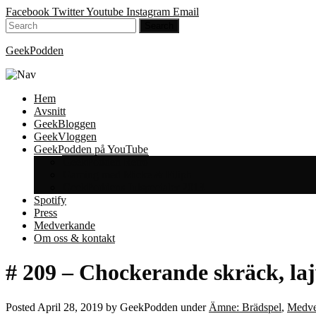
Facebook
Twitter
Youtube
Instagram
Email
GeekPodden
Hem
Avsnitt
GeekBloggen
GeekVloggen
GeekPodden på YouTube
GeekPodden Retro
Gaming med Micke & Filiph
GeekPoddens Julspecialer 2013
Spotify
Press
Medverkande
Om oss & kontakt
# 209 – Chockerande skräck, l
Posted
April 28, 2019
by
GeekPodden
under
Ämne: Brädspel
,
Medve