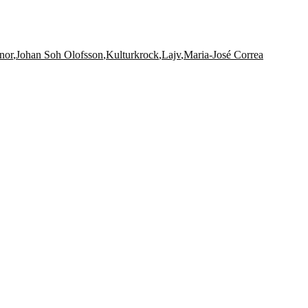
nor
,
Johan Soh Olofsson
,
Kulturkrock
,
Lajv
,
Maria-José Correa