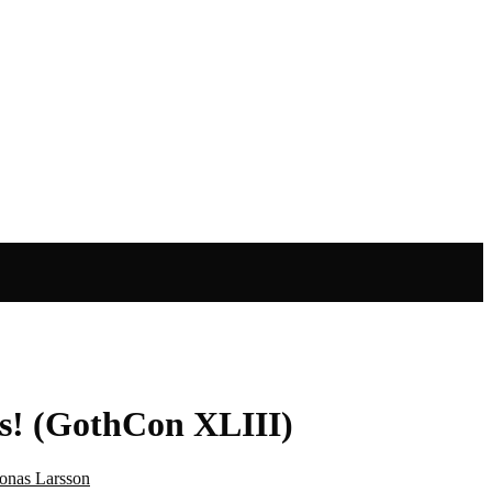
es! (GothCon XLIII)
onas Larsson