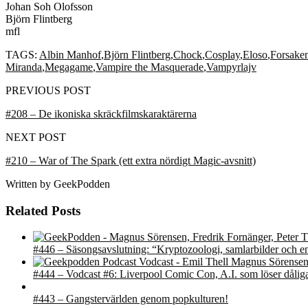
Johan Soh Olofsson
Björn Flintberg
mfl
TAGS:
Albin Manhof
,
Björn Flintberg
,
Chock
,
Cosplay
,
Eloso
,
Forsaken
Miranda
,
Megagame
,
Vampire the Masquerade
,
Vampyrlajv
PREVIOUS POST
#208 – De ikoniska skräckfilmskaraktärerna
NEXT POST
#210 – War of The Spark (ett extra nördigt Magic-avsnitt)
Written by
GeekPodden
Related Posts
#446 – Säsongsavslutning: “Kryptozoologi, samlarbilder och e
#444 – Vodcast #6: Liverpool Comic Con, A.I. som löser dåliga 
#443 – Gangstervärlden genom popkulturen!