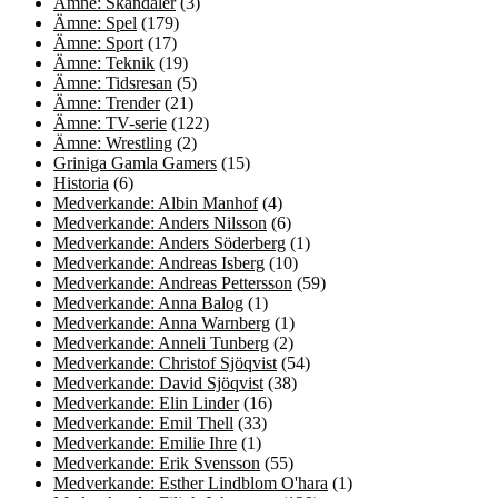
Ämne: Skandaler
(3)
Ämne: Spel
(179)
Ämne: Sport
(17)
Ämne: Teknik
(19)
Ämne: Tidsresan
(5)
Ämne: Trender
(21)
Ämne: TV-serie
(122)
Ämne: Wrestling
(2)
Griniga Gamla Gamers
(15)
Historia
(6)
Medverkande: Albin Manhof
(4)
Medverkande: Anders Nilsson
(6)
Medverkande: Anders Söderberg
(1)
Medverkande: Andreas Isberg
(10)
Medverkande: Andreas Pettersson
(59)
Medverkande: Anna Balog
(1)
Medverkande: Anna Warnberg
(1)
Medverkande: Anneli Tunberg
(2)
Medverkande: Christof Sjöqvist
(54)
Medverkande: David Sjöqvist
(38)
Medverkande: Elin Linder
(16)
Medverkande: Emil Thell
(33)
Medverkande: Emilie Ihre
(1)
Medverkande: Erik Svensson
(55)
Medverkande: Esther Lindblom O'hara
(1)