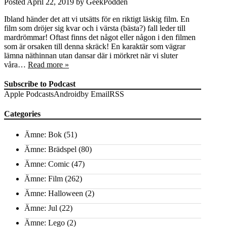
Posted
April 22, 2019
by
GeekPodden
Ibland händer det att vi utsätts för en riktigt läskig film. En
film som dröjer sig kvar och i värsta (bästa?) fall leder till
mardrömmar! Oftast finns det något eller någon i den filmen
som är orsaken till denna skräck! En karaktär som vägrar
lämna näthinnan utan dansar där i mörkret när vi sluter
våra…
Read more »
Subscribe to Podcast
Apple Podcasts
Android
by Email
RSS
Categories
Ämne: Bok
(51)
Ämne: Brädspel
(80)
Ämne: Comic
(47)
Ämne: Film
(262)
Ämne: Halloween
(2)
Ämne: Jul
(22)
Ämne: Lego
(2)