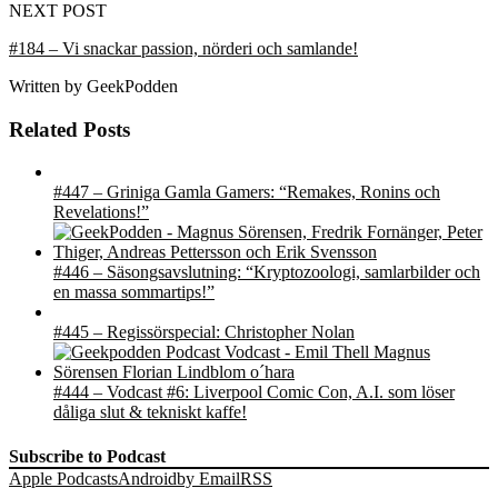
NEXT POST
#184 – Vi snackar passion, nörderi och samlande!
Written by
GeekPodden
Related Posts
#447 – Griniga Gamla Gamers: “Remakes, Ronins och
Revelations!”
#446 – Säsongsavslutning: “Kryptozoologi, samlarbilder och
en massa sommartips!”
#445 – Regissörspecial: Christopher Nolan
#444 – Vodcast #6: Liverpool Comic Con, A.I. som löser
dåliga slut & tekniskt kaffe!
Subscribe to Podcast
Apple Podcasts
Android
by Email
RSS