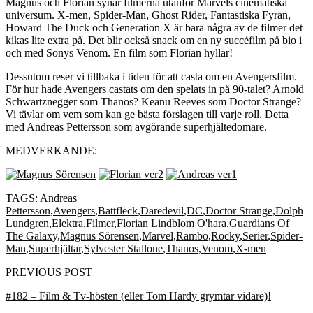
Magnus och Florian synar filmerna utanför Marvels cinematiska
universum. X-men, Spider-Man, Ghost Rider, Fantastiska Fyran,
Howard The Duck och Generation X är bara några av de filmer det
kikas lite extra på. Det blir också snack om en ny succéfilm på bio i
och med Sonys Venom. En film som Florian hyllar!
Dessutom reser vi tillbaka i tiden för att casta om en Avengersfilm.
För hur hade Avengers castats om den spelats in på 90-talet? Arnold
Schwartznegger som Thanos? Keanu Reeves som Doctor Strange?
Vi tävlar om vem som kan ge bästa förslagen till varje roll. Detta
med Andreas Pettersson som avgörande superhjältedomare.
MEDVERKANDE:
TAGS:
Andreas
Pettersson
,
Avengers
,
Battfleck
,
Daredevil
,
DC
,
Doctor Strange
,
Dolph
Lundgren
,
Elektra
,
Filmer
,
Florian Lindblom O'hara
,
Guardians Of
The Galaxy
,
Magnus Sörensen
,
Marvel
,
Rambo
,
Rocky
,
Serier
,
Spider-
Man
,
Superhjältar
,
Sylvester Stallone
,
Thanos
,
Venom
,
X-men
PREVIOUS POST
#182 – Film & Tv-hösten (eller Tom Hardy grymtar vidare)!