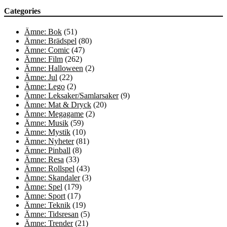
Categories
Ämne: Bok
(51)
Ämne: Brädspel
(80)
Ämne: Comic
(47)
Ämne: Film
(262)
Ämne: Halloween
(2)
Ämne: Jul
(22)
Ämne: Lego
(2)
Ämne: Leksaker/Samlarsaker
(9)
Ämne: Mat & Dryck
(20)
Ämne: Megagame
(2)
Ämne: Musik
(59)
Ämne: Mystik
(10)
Ämne: Nyheter
(81)
Ämne: Pinball
(8)
Ämne: Resa
(33)
Ämne: Rollspel
(43)
Ämne: Skandaler
(3)
Ämne: Spel
(179)
Ämne: Sport
(17)
Ämne: Teknik
(19)
Ämne: Tidsresan
(5)
Ämne: Trender
(21)