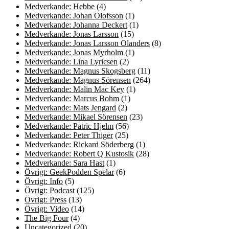
Medverkande: Hebbe
(4)
Medverkande: Johan Olofsson
(1)
Medverkande: Johanna Deckert
(1)
Medverkande: Jonas Larsson
(15)
Medverkande: Jonas Larsson Olanders
(8)
Medverkande: Jonas Myrholm
(1)
Medverkande: Lina Lyricsen
(2)
Medverkande: Magnus Skogsberg
(11)
Medverkande: Magnus Sörensen
(264)
Medverkande: Malin Mac Key
(1)
Medverkande: Marcus Bohm
(1)
Medverkande: Mats Jengard
(2)
Medverkande: Mikael Sörensen
(23)
Medverkande: Patric Hjelm
(56)
Medverkande: Peter Thiger
(25)
Medverkande: Rickard Söderberg
(1)
Medverkande: Robert Q Kustosik
(28)
Medverkande: Sara Hast
(1)
Övrigt: GeekPodden Spelar
(6)
Övrigt: Info
(5)
Övrigt: Podcast
(125)
Övrigt: Press
(13)
Övrigt: Video
(14)
The Big Four
(4)
Uncategorized
(20)