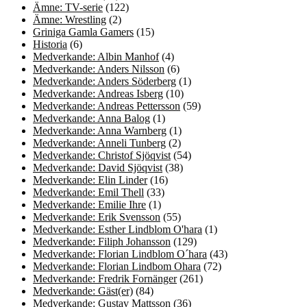
Ämne: TV-serie
(122)
Ämne: Wrestling
(2)
Griniga Gamla Gamers
(15)
Historia
(6)
Medverkande: Albin Manhof
(4)
Medverkande: Anders Nilsson
(6)
Medverkande: Anders Söderberg
(1)
Medverkande: Andreas Isberg
(10)
Medverkande: Andreas Pettersson
(59)
Medverkande: Anna Balog
(1)
Medverkande: Anna Warnberg
(1)
Medverkande: Anneli Tunberg
(2)
Medverkande: Christof Sjöqvist
(54)
Medverkande: David Sjöqvist
(38)
Medverkande: Elin Linder
(16)
Medverkande: Emil Thell
(33)
Medverkande: Emilie Ihre
(1)
Medverkande: Erik Svensson
(55)
Medverkande: Esther Lindblom O'hara
(1)
Medverkande: Filiph Johansson
(129)
Medverkande: Florian Lindblom O´hara
(43)
Medverkande: Florian Lindbom Ohara
(72)
Medverkande: Fredrik Fornänger
(261)
Medverkande: Gäst(er)
(84)
Medverkande: Gustav Mattsson
(36)