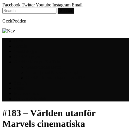
Facebook
Twitter
Youtube
Instagram
Email
GeekPodden
Hem
Avsnitt
GeekBloggen
GeekVloggen
GeekPodden på YouTube
GeekPodden Retro
Gaming med Micke & Filiph
GeekPoddens Julspecialer 2013
Spotify
Press
Medverkande
Om oss & kontakt
#183 – Världen utanför
Marvels cinematiska