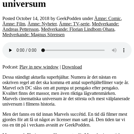
universum
Posted
October 14, 2018
by
GeekPodden
under
Ämne: Comic
,
Ämne: Film
,
Ämne: Nyheter
,
Ämne: TV-serie
,
Medverkande:
Andreas Pettersson
,
Medverkande: Florian Lindbom Ohara
,
Medverkande: Magnus Sörensen
Podcast:
Play in new window
|
Download
Dessa ständigt aktuella superhjältar. Numera är det nästan en
oskriven regel att det ska komma ett antal superhjältefilmer varje år.
Marvel och DC slåss om att pumpa ut pengako efter pengako.
Kvalitet finns det massor, men även riktiga lågvattenmärken.
Marvels cinematiska universum är det största och mest välplanerade
universum i filmens historia.
Men det fanns en tid innan Marvels succétid. En tid då filmer mest
gjordes för att få ut något av licenser man satt på. Den tiden tar vi
oss en titt på i veckans avsnitt av GeekPodden.