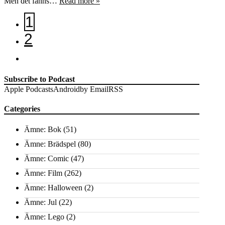
Men det fanns…
Read more »
1
2
Subscribe to Podcast
Apple Podcasts
Android
by Email
RSS
Categories
Ämne: Bok
(51)
Ämne: Brädspel
(80)
Ämne: Comic
(47)
Ämne: Film
(262)
Ämne: Halloween
(2)
Ämne: Jul
(22)
Ämne: Lego
(2)