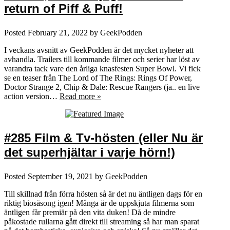
return of Piff & Puff!
Posted
February 21, 2022
by
GeekPodden
I veckans avsnitt av GeekPodden är det mycket nyheter att
avhandla. Trailers till kommande filmer och serier har löst av
varandra tack vare den årliga knasfesten Super Bowl. Vi fick
se en teaser från The Lord of The Rings: Rings Of Power,
Doctor Strange 2, Chip & Dale: Rescue Rangers (ja.. en live
action version…
Read more »
#285 Film & Tv-hösten (eller Nu är
det superhjältar i varje hörn!)
Posted
September 19, 2021
by
GeekPodden
Till skillnad från förra hösten så är det nu äntligen dags för en
riktig biosäsong igen! Många är de uppskjuta filmerna som
äntligen får premiär på den vita duken! Då de mindre
påkostade rullarna gått direkt till streaming så har man sparat