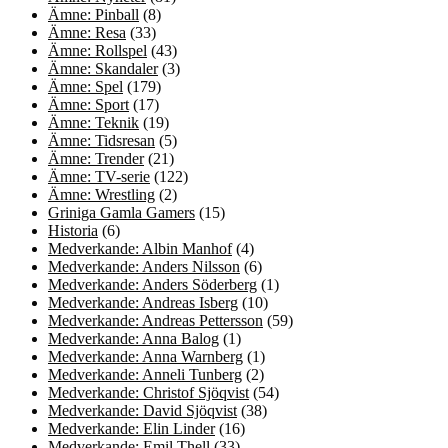
Ämne: Pinball
(8)
Ämne: Resa
(33)
Ämne: Rollspel
(43)
Ämne: Skandaler
(3)
Ämne: Spel
(179)
Ämne: Sport
(17)
Ämne: Teknik
(19)
Ämne: Tidsresan
(5)
Ämne: Trender
(21)
Ämne: TV-serie
(122)
Ämne: Wrestling
(2)
Griniga Gamla Gamers
(15)
Historia
(6)
Medverkande: Albin Manhof
(4)
Medverkande: Anders Nilsson
(6)
Medverkande: Anders Söderberg
(1)
Medverkande: Andreas Isberg
(10)
Medverkande: Andreas Pettersson
(59)
Medverkande: Anna Balog
(1)
Medverkande: Anna Warnberg
(1)
Medverkande: Anneli Tunberg
(2)
Medverkande: Christof Sjöqvist
(54)
Medverkande: David Sjöqvist
(38)
Medverkande: Elin Linder
(16)
Medverkande: Emil Thell
(33)