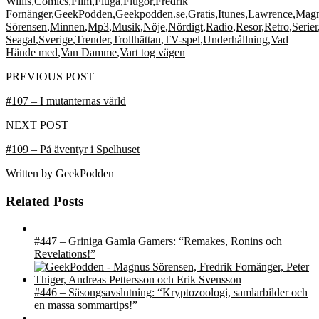
Willis
,
Comics
,
Film
,
Fluga
,
Flugor
,
Fredrik
Fornänger
,
GeekPodden
,
Geekpodden.se
,
Gratis
,
Itunes
,
Lawrence
,
Mag
Sörensen
,
Minnen
,
Mp3
,
Musik
,
Nöje
,
Nördigt
,
Radio
,
Resor
,
Retro
,
Serier
Seagal
,
Sverige
,
Trender
,
Trollhättan
,
TV-spel
,
Underhållning
,
Vad
Hände med
,
Van Damme
,
Vart tog vägen
PREVIOUS POST
#107 – I mutanternas värld
NEXT POST
#109 – På äventyr i Spelhuset
Written by
GeekPodden
Related Posts
#447 – Griniga Gamla Gamers: “Remakes, Ronins och
Revelations!”
#446 – Säsongsavslutning: “Kryptozoologi, samlarbilder och
en massa sommartips!”