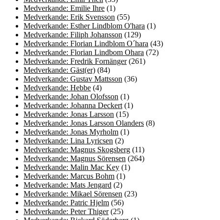
Medverkande: Emilie Ihre
(1)
Medverkande: Erik Svensson
(55)
Medverkande: Esther Lindblom O'hara
(1)
Medverkande: Filiph Johansson
(129)
Medverkande: Florian Lindblom O´hara
(43)
Medverkande: Florian Lindbom Ohara
(72)
Medverkande: Fredrik Fornänger
(261)
Medverkande: Gäst(er)
(84)
Medverkande: Gustav Mattsson
(36)
Medverkande: Hebbe
(4)
Medverkande: Johan Olofsson
(1)
Medverkande: Johanna Deckert
(1)
Medverkande: Jonas Larsson
(15)
Medverkande: Jonas Larsson Olanders
(8)
Medverkande: Jonas Myrholm
(1)
Medverkande: Lina Lyricsen
(2)
Medverkande: Magnus Skogsberg
(11)
Medverkande: Magnus Sörensen
(264)
Medverkande: Malin Mac Key
(1)
Medverkande: Marcus Bohm
(1)
Medverkande: Mats Jengard
(2)
Medverkande: Mikael Sörensen
(23)
Medverkande: Patric Hjelm
(56)
Medverkande: Peter Thiger
(25)