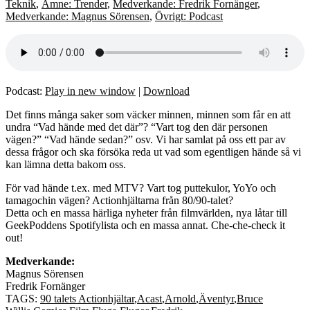
Teknik
,
Ämne: Trender
,
Medverkande: Fredrik Fornänger
,
Medverkande: Magnus Sörensen
,
Övrigt: Podcast
Podcast:
Play in new window
|
Download
Det finns många saker som väcker minnen, minnen som får en att
undra “Vad hände med det där”? “Vart tog den där personen
vägen?” “Vad hände sedan?” osv. Vi har samlat på oss ett par av
dessa frågor och ska försöka reda ut vad som egentligen hände så vi
kan lämna detta bakom oss.
För vad hände t.ex. med MTV? Vart tog puttekulor, YoYo och
tamagochin vägen? Actionhjältarna från 80/90-talet?
Detta och en massa härliga nyheter från filmvärlden, nya låtar till
GeekPoddens Spotifylista och en massa annat. Che-che-check it
out!
Medverkande:
Magnus Sörensen
Fredrik Fornänger
TAGS:
90 talets Actionhjältar
,
Acast
,
Arnold
,
Äventyr
,
Bruce