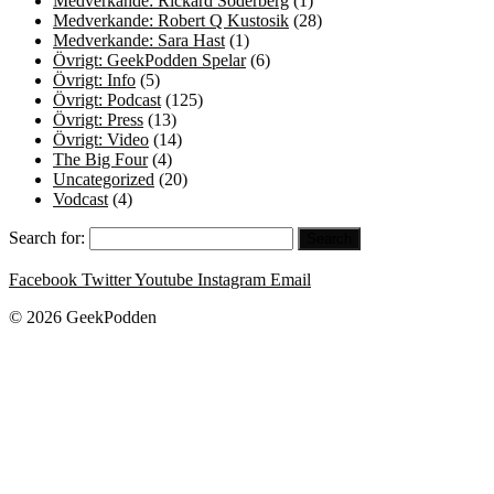
Medverkande: Rickard Söderberg
(1)
Medverkande: Robert Q Kustosik
(28)
Medverkande: Sara Hast
(1)
Övrigt: GeekPodden Spelar
(6)
Övrigt: Info
(5)
Övrigt: Podcast
(125)
Övrigt: Press
(13)
Övrigt: Video
(14)
The Big Four
(4)
Uncategorized
(20)
Vodcast
(4)
Search for:
Facebook
Twitter
Youtube
Instagram
Email
© 2026 GeekPodden