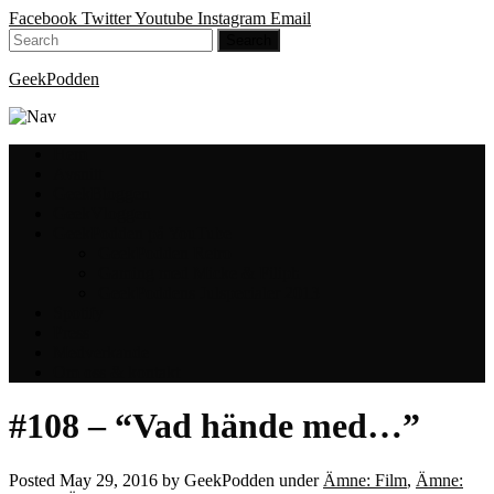
Facebook
Twitter
Youtube
Instagram
Email
GeekPodden
Hem
Avsnitt
GeekBloggen
GeekVloggen
GeekPodden på YouTube
GeekPodden Retro
Gaming med Micke & Filiph
GeekPoddens Julspecialer 2013
Spotify
Press
Medverkande
Om oss & kontakt
#108 – “Vad hände med…”
Posted
May 29, 2016
by
GeekPodden
under
Ämne: Film
,
Ämne: