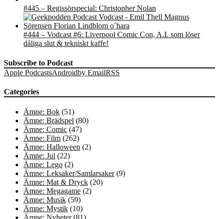
#445 – Regissörspecial: Christopher Nolan
#444 – Vodcast #6: Liverpool Comic Con, A.I. som löser
dåliga slut & tekniskt kaffe!
Subscribe to Podcast
Apple Podcasts
Android
by Email
RSS
Categories
Ämne: Bok
(51)
Ämne: Brädspel
(80)
Ämne: Comic
(47)
Ämne: Film
(262)
Ämne: Halloween
(2)
Ämne: Jul
(22)
Ämne: Lego
(2)
Ämne: Leksaker/Samlarsaker
(9)
Ämne: Mat & Dryck
(20)
Ämne: Megagame
(2)
Ämne: Musik
(59)
Ämne: Mystik
(10)
Ämne: Nyheter
(81)