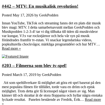
#442 – MTV: En musikalisk revolution!
Posted
May 17, 2026
by
GeekPodden
Innan YouTube, TikTok och streaming fanns det en plats där musik
blev magi: MTV. I detta samarbetsavsnitt mellan GeekPodden och
Musikpodden 1-2-3-4! tar vi dig tillbaka till tiden då musikvideor
var kungar, VJ:s var rockstjärnor och hela vår syn på musik
förändrades framför tv‑rutan. Vi snackar legendariska videos,
popkulturella chockvågor, märkliga programidéer och hur MTV…
Read more »
#203 – Filmerna som blev tv-spel!
Posted
March 17, 2019
by
GeekPodden
Att som speltillverkare få möjlighet att göra ett spel baserat på den
mest populära filmen för tillfället, torde vara en dröm och episk
möjlighet. Trots detta gör få licensspel något väsen av sig. Man
känner till och skrattar åt de stora flopparna och hyllar några enstaka
lyckade resultat. Panelen bestående av Fredrik, Erik…
Read more
»