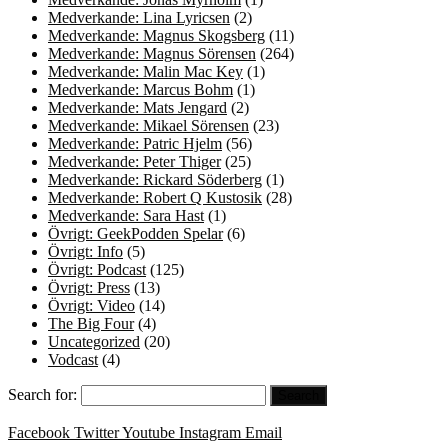
Medverkande: Lina Lyricsen
(2)
Medverkande: Magnus Skogsberg
(11)
Medverkande: Magnus Sörensen
(264)
Medverkande: Malin Mac Key
(1)
Medverkande: Marcus Bohm
(1)
Medverkande: Mats Jengard
(2)
Medverkande: Mikael Sörensen
(23)
Medverkande: Patric Hjelm
(56)
Medverkande: Peter Thiger
(25)
Medverkande: Rickard Söderberg
(1)
Medverkande: Robert Q Kustosik
(28)
Medverkande: Sara Hast
(1)
Övrigt: GeekPodden Spelar
(6)
Övrigt: Info
(5)
Övrigt: Podcast
(125)
Övrigt: Press
(13)
Övrigt: Video
(14)
The Big Four
(4)
Uncategorized
(20)
Vodcast
(4)
Search for:
Facebook
Twitter
Youtube
Instagram
Email