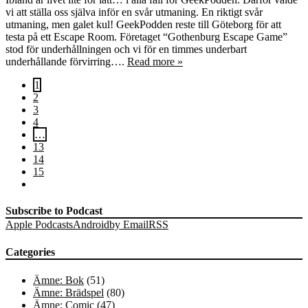
vi att ställa oss själva inför en svår utmaning. En riktigt svår
utmaning, men galet kul! GeekPodden reste till Göteborg för att
testa på ett Escape Room. Företaget “Gothenburg Escape Game”
stod för underhållningen och vi för en timmes underbart
underhållande förvirring….
Read more »
1
2
3
4
…
13
14
15
Subscribe to Podcast
Apple Podcasts
Android
by Email
RSS
Categories
Ämne: Bok
(51)
Ämne: Brädspel
(80)
Ämne: Comic
(47)