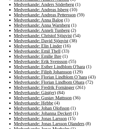
Medverkande: Anders Söderberg
(1)
Medverkande: Andreas Isberg
(10)
Medverkande: Andreas Pettersson
(59)
Medverkande: Anna Balog
(1)
Medverkande: Anna Warnberg
(1)
Medverkande: Anneli Tunberg
(2)
Medverkande: Christof Sjöqvist
(54)
Medverkande: David Sjöqvist
(38)
Medverkande: Elin Linder
(16)
Medverkande: Emil Thell
(33)
Medverkande: Emilie Ihre
(1)
Medverkande: Erik Svensson
(55)
Medverkande: Esther Lindblom O'hara
(1)
Medverkande: Filiph Johansson
(129)
Medverkande: Florian Lindblom O´hara
(43)
Medverkande: Florian Lindbom Ohara
(72)
Medverkande: Fredrik Fornänger
(261)
Medverkande: Gäst(er)
(84)
Medverkande: Gustav Mattsson
(36)
Medverkande: Hebbe
(4)
Medverkande: Johan Olofsson
(1)
Medverkande: Johanna Deckert
(1)
Medverkande: Jonas Larsson
(15)
Medverkande: Jonas Larsson Olanders
(8)
Medverkande: Jonas Myrholm
(1)