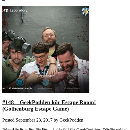
#148 – GeekPodden kör Escape Room!
(Gothenburg Escape Game)
Posted
September 23, 2017
by
GeekPodden
Ibland är livet lite för lätt… i alla fall för GeekPodden. Därför valde