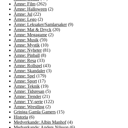
Ämne: Film
(262)
Ämne: Halloween
(2)
Ämne: Jul
(22)
Ämne: Lego
(2)
Ämne: Leksaker/Samlarsaker
(9)
Ämne: Mat & Dryck
(20)
Ämne: Megagame
(2)
Ämne: Musik
(59)
Ämne: Mystik
(10)
Ämne: Nyheter
(81)
Ämne: Pinball
(8)
Ämne: Resa
(33)
Ämne: Rollspel
(43)
Ämne: Skandaler
(3)
Ämne: Spel
(179)
Ämne: Sport
(17)
Ämne: Teknik
(19)
Ämne: Tidsresan
(5)
Ämne: Trender
(21)
Ämne: TV-serie
(122)
Ämne: Wrestling
(2)
Griniga Gamla Gamers
(15)
Historia
(6)
Medverkande: Albin Manhof
(4)
Medverkande: Anders Nilsson
(6)