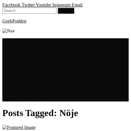
Facebook
Twitter
Youtube
Instagram
Email
GeekPodden
Hem
Avsnitt
GeekBloggen
GeekVloggen
GeekPodden på YouTube
GeekPodden Retro
Gaming med Micke & Filiph
GeekPoddens Julspecialer 2013
Spotify
Press
Medverkande
Om oss & kontakt
Posts Tagged:
Nöje