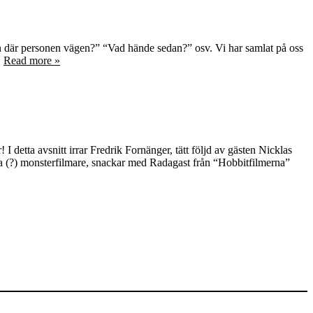
 där personen vägen?” “Vad hände sedan?” osv. Vi har samlat på oss
…
Read more »
detta avsnitt irrar Fredrik Fornänger, tätt följd av gästen Nicklas
nda (?) monsterfilmare, snackar med Radagast från “Hobbitfilmerna”