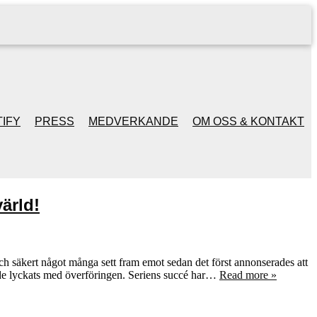
IFY
PRESS
MEDVERKANDE
OM OSS & KONTAKT
ärld!
och säkert något många sett fram emot sedan det först annonserades att
tt de lyckats med överföringen. Seriens succé har…
Read more »