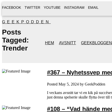
FACEBOOK
TWITTER
YOUTUBE
INSTAGRAM
EMAIL
GEEKPODDEN
Posts
Tagged:
HEM
AVSNITT
GEEKBLOGGEN
Trender
#367 – Nyhetssvep med 
Posted
May 5, 2024
by
GeekPodden
I veckans avsnitt tar vi en kik på succés
just denna spelserie skulle flytta över t
#108 – “Vad hände m