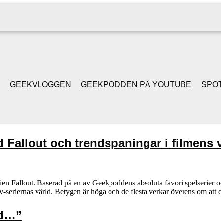
GEEKVLOGGEN
GEEKPODDEN PÅ YOUTUBE
SPOT
GEEKPODDEN RETRO
Fallout och trendspaningar i filmens v
GAMING MED MICKE
& FILIPH
erien Fallout. Baserad på en av Geekpoddens absoluta favoritspelserier 
ill tv-seriernas värld. Betygen är höga och de flesta verkar överens om a
GEEKPODDENS
JULSPECIALER 2013
ed…”