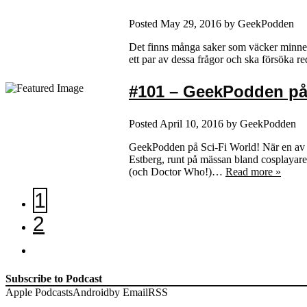
Posted
May 29, 2016
by
GeekPodden
Det finns många saker som väcker minnen
ett par av dessa frågor och ska försöka 
#101 – GeekPodden på 
Posted
April 10, 2016
by
GeekPodden
GeekPodden på Sci-Fi World! När en av Nor
Estberg, runt på mässan bland cosplayare
(och Doctor Who!)…
Read more »
1
2
Subscribe to Podcast
Apple Podcasts
Android
by Email
RSS