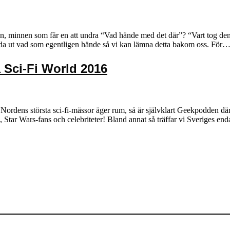
, minnen som får en att undra “Vad hände med det där”? “Vart tog den
reda ut vad som egentligen hände så vi kan lämna detta bakom oss. För
Sci-Fi World 2016
dens största sci-fi-mässor äger rum, så är självklart Geekpodden där! I 
, Star Wars-fans och celebriteter! Bland annat så träffar vi Sveriges e