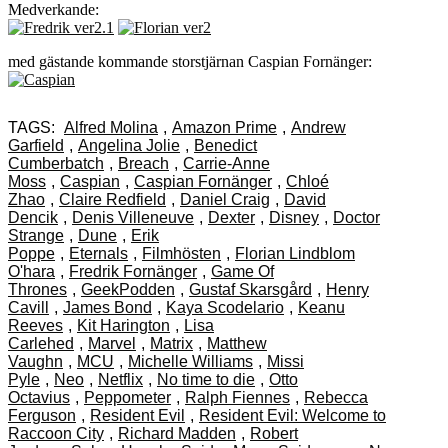
Medverkande:
med gästande kommande storstjärnan Caspian Fornänger:
TAGS:
Alfred Molina
,
Amazon Prime
,
Andrew
Garfield
,
Angelina Jolie
,
Benedict
Cumberbatch
,
Breach
,
Carrie-Anne
Moss
,
Caspian
,
Caspian Fornänger
,
Chloé
Zhao
,
Claire Redfield
,
Daniel Craig
,
David
Dencik
,
Denis Villeneuve
,
Dexter
,
Disney
,
Doctor
Strange
,
Dune
,
Erik
Poppe
,
Eternals
,
Filmhösten
,
Florian Lindblom
O'hara
,
Fredrik Fornänger
,
Game Of
Thrones
,
GeekPodden
,
Gustaf Skarsgård
,
Henry
Cavill
,
James Bond
,
Kaya Scodelario
,
Keanu
Reeves
,
Kit Harington
,
Lisa
Carlehed
,
Marvel
,
Matrix
,
Matthew
Vaughn
,
MCU
,
Michelle Williams
,
Missi
Pyle
,
Neo
,
Netflix
,
No time to die
,
Otto
Octavius
,
Peppometer
,
Ralph Fiennes
,
Rebecca
Ferguson
,
Resident Evil
,
Resident Evil: Welcome to
Raccoon City
,
Richard Madden
,
Robert