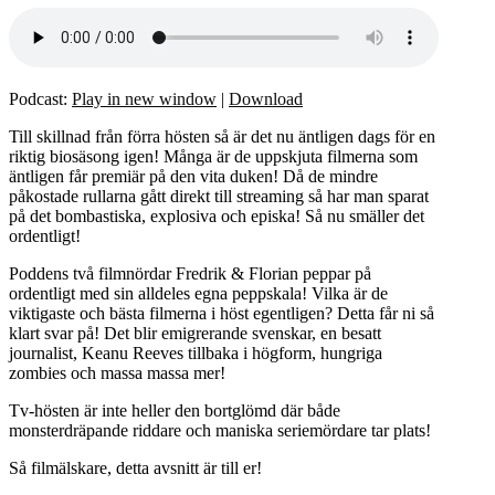
Podcast:
Play in new window
|
Download
Till skillnad från förra hösten så är det nu äntligen dags för en
riktig biosäsong igen! Många är de uppskjuta filmerna som
äntligen får premiär på den vita duken! Då de mindre
påkostade rullarna gått direkt till streaming så har man sparat
på det bombastiska, explosiva och episka! Så nu smäller det
ordentligt!
Poddens två filmnördar Fredrik & Florian peppar på
ordentligt med sin alldeles egna peppskala! Vilka är de
viktigaste och bästa filmerna i höst egentligen? Detta får ni så
klart svar på! Det blir emigrerande svenskar, en besatt
journalist, Keanu Reeves tillbaka i högform, hungriga
zombies och massa massa mer!
Tv-hösten är inte heller den bortglömd där både
monsterdräpande riddare och maniska seriemördare tar plats!
Så filmälskare, detta avsnitt är till er!