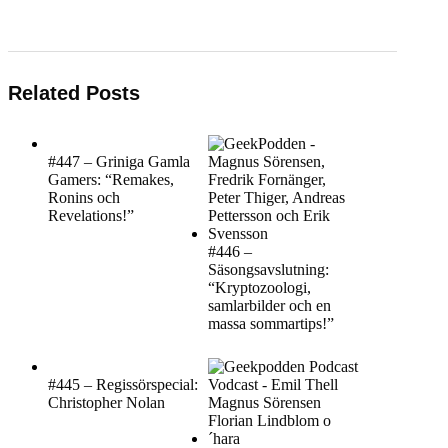
Related Posts
#447 – Griniga Gamla
Gamers: “Remakes,
Ronins och
Revelations!”
#446 –
Säsongsavslutning:
“Kryptozoologi,
samlarbilder och en
massa sommartips!”
#445 – Regissörspecial:
Christopher Nolan