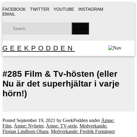
FACEBOOK
TWITTER
YOUTUBE
INSTAGRAM
EMAIL
GEEKPODDEN
#285 Film & Tv-hösten (eller
Nu är det superhjältar i varje
hörn!)
Posted
September 19, 2021
by
GeekPodden
under
Ämne:
Film
,
Ämne: Nyheter
,
Ämne: TV-serie
,
Medverkande:
Florian Lindbom Ohara
,
Medverkande: Fredrik Fornänger