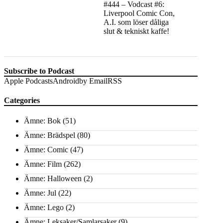
#444 – Vodcast #6:
Liverpool Comic Con,
A.I. som löser dåliga
slut & tekniskt kaffe!
Subscribe to Podcast
Apple Podcasts
Android
by Email
RSS
Categories
Ämne: Bok
(51)
Ämne: Brädspel
(80)
Ämne: Comic
(47)
Ämne: Film
(262)
Ämne: Halloween
(2)
Ämne: Jul
(22)
Ämne: Lego
(2)
Ämne: Leksaker/Samlarsaker
(9)