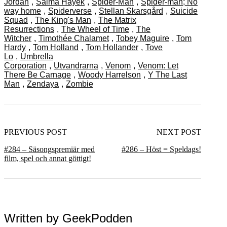
Jordan
,
Salma Hayek
,
Spider-Man
,
Spider-man; No
way home
,
Spiderverse
,
Stellan Skarsgård
,
Suicide
Squad
,
The King's Man
,
The Matrix
Resurrections
,
The Wheel of Time
,
The
Witcher
,
Timothée Chalamet
,
Tobey Maguire
,
Tom
Hardy
,
Tom Holland
,
Tom Hollander
,
Tove
Lo
,
Umbrella
Corporation
,
Utvandrarna
,
Venom
,
Venom: Let
There Be Carnage
,
Woody Harrelson
,
Y The Last
Man
,
Zendaya
,
Zombie
PREVIOUS POST
NEXT POST
#284 – Säsongspremiär med
#286 – Höst = Speldags!
film, spel och annat göttigt!
Written by
GeekPodden