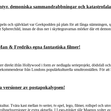
ntyr, demoniska sammandrabbningar och katastrofala 
peln och självklart var Geekpodden på plats för att fånga stämningen, s
et Spherechild, innan de dras ner i skyttegravarnas mörker där ett dem
an & Fredriks egna fantastiska filmer!
direkt ifrån Hollywood i form av nedlagda serieprojekt, dödsfall och 
rekommenderar från Londons populärkulturella smultronställen. För att 
ra versioner av postapokalypsen!
kultur. Tvära kast mellan tv-serier, tv-spel, lego, filmer, rollspel och ut
ollspelsversioner är extra aktuella. I Lego-träsket slår Magnus volter