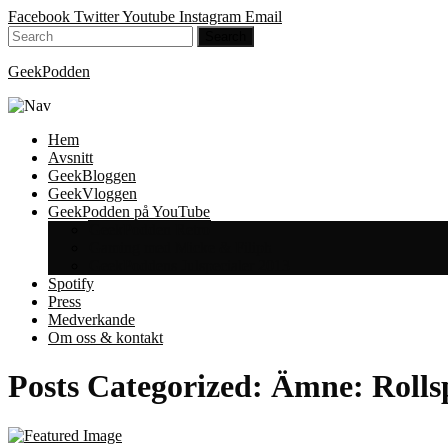
Facebook
Twitter
Youtube
Instagram
Email
GeekPodden
Hem
Avsnitt
GeekBloggen
GeekVloggen
GeekPodden på YouTube
GeekPodden Retro
Gaming med Micke & Filiph
GeekPoddens Julspecialer 2013
Spotify
Press
Medverkande
Om oss & kontakt
Posts Categorized:
Ämne: Rolls