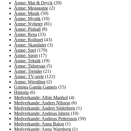
Ämne: Mat & Dryck
(20)
Ämne: Megagame
(2)
Ämne: Musik
(59)
Ämne: Mystik
(10)
Ämne: Nyheter
(81)
Ämne: Pinball
(8)
Ämne: Resa
(33)
Ämne: Rollspel
(43)
Ämne: Skandaler
(3)
Ämne: Spel
(179)
Ämne: Sport
(17)
Ämne: Teknik
(19)
Ämne: Tidsresan
(5)
Ämne: Trender
(21)
Ämne: TV-serie
(122)
Ämne: Wrestling
(2)
Griniga Gamla Gamers
(15)
Historia
(6)
Medverkande: Albin Manhof
(4)
Medverkande: Anders Nilsson
(6)
Medverkande: Anders Söderberg
(1)
Medverkande: Andreas Isberg
(10)
Medverkande: Andreas Pettersson
(59)
Medverkande: Anna Balog
(1)
Medverkande: Anna Warnberg
(1)