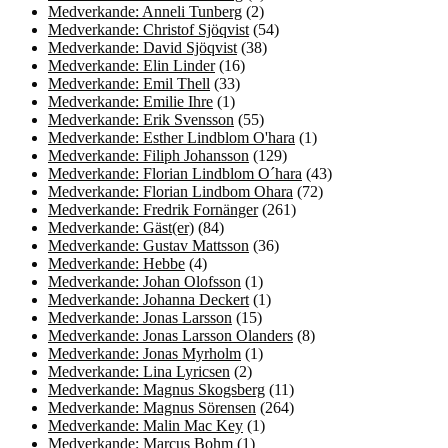
Medverkande: Anneli Tunberg
(2)
Medverkande: Christof Sjöqvist
(54)
Medverkande: David Sjöqvist
(38)
Medverkande: Elin Linder
(16)
Medverkande: Emil Thell
(33)
Medverkande: Emilie Ihre
(1)
Medverkande: Erik Svensson
(55)
Medverkande: Esther Lindblom O'hara
(1)
Medverkande: Filiph Johansson
(129)
Medverkande: Florian Lindblom O´hara
(43)
Medverkande: Florian Lindbom Ohara
(72)
Medverkande: Fredrik Fornänger
(261)
Medverkande: Gäst(er)
(84)
Medverkande: Gustav Mattsson
(36)
Medverkande: Hebbe
(4)
Medverkande: Johan Olofsson
(1)
Medverkande: Johanna Deckert
(1)
Medverkande: Jonas Larsson
(15)
Medverkande: Jonas Larsson Olanders
(8)
Medverkande: Jonas Myrholm
(1)
Medverkande: Lina Lyricsen
(2)
Medverkande: Magnus Skogsberg
(11)
Medverkande: Magnus Sörensen
(264)
Medverkande: Malin Mac Key
(1)
Medverkande: Marcus Bohm
(1)