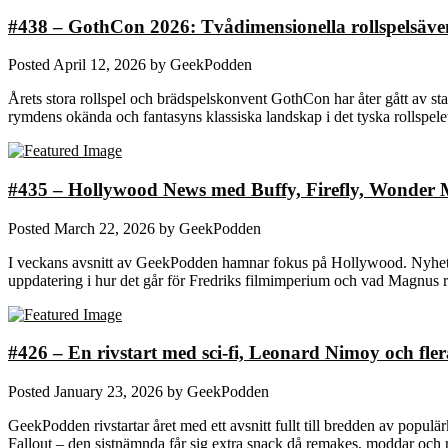
#438 – GothCon 2026: Tvådimensionella rollspelsäve
Posted
April 12, 2026
by
GeekPodden
Årets stora rollspel och brädspelskonvent GothCon har åter gått av sta
rymdens okända och fantasyns klassiska landskap i det tyska rollspel
#435 – Hollywood News med Buffy, Firefly, Wonder M
Posted
March 22, 2026
by
GeekPodden
I veckans avsnitt av GeekPodden hamnar fokus på Hollywood. Nyheter 
uppdatering i hur det går för Fredriks filmimperium och vad Magnus 
#426 – En rivstart med sci-fi, Leonard Nimoy och fle
Posted
January 23, 2026
by
GeekPodden
GeekPodden rivstartar året med ett avsnitt fullt till bredden av populär
Fallout – den sistnämnda får sig extra snack då remakes, moddar och r