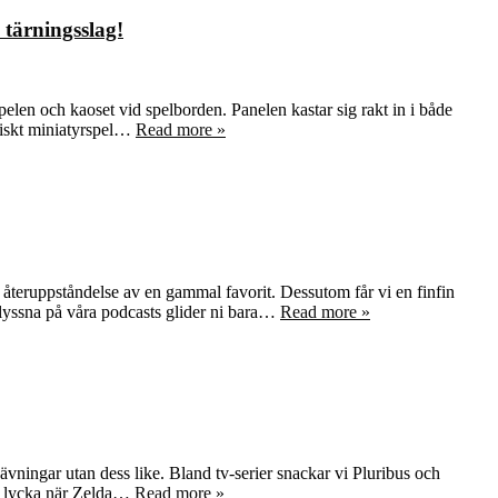
tärningsslag!
pelen och kaoset vid spelborden. Panelen kastar sig rakt in i både
oniskt miniatyrspel…
Read more »
återuppståndelse av en gammal favorit. Dessutom får vi en finfin
lyssna på våra podcasts glider ni bara…
Read more »
svävningar utan dess like. Bland tv-serier snackar vi Pluribus och
 av lycka när Zelda…
Read more »