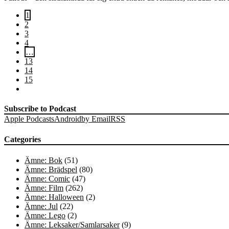
1
2
3
4
…
13
14
15
Subscribe to Podcast
Apple Podcasts
Android
by Email
RSS
Categories
Ämne: Bok
(51)
Ämne: Brädspel
(80)
Ämne: Comic
(47)
Ämne: Film
(262)
Ämne: Halloween
(2)
Ämne: Jul
(22)
Ämne: Lego
(2)
Ämne: Leksaker/Samlarsaker
(9)