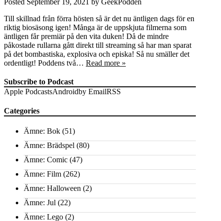
Posted
September 19, 2021
by
GeekPodden
Till skillnad från förra hösten så är det nu äntligen dags för en
riktig biosäsong igen! Många är de uppskjuta filmerna som
äntligen får premiär på den vita duken! Då de mindre
påkostade rullarna gått direkt till streaming så har man sparat
på det bombastiska, explosiva och episka! Så nu smäller det
ordentligt! Poddens två…
Read more »
Subscribe to Podcast
Apple Podcasts
Android
by Email
RSS
Categories
Ämne: Bok
(51)
Ämne: Brädspel
(80)
Ämne: Comic
(47)
Ämne: Film
(262)
Ämne: Halloween
(2)
Ämne: Jul
(22)
Ämne: Lego
(2)