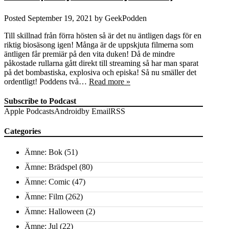
Posted
September 19, 2021
by
GeekPodden
Till skillnad från förra hösten så är det nu äntligen dags för en
riktig biosäsong igen! Många är de uppskjuta filmerna som
äntligen får premiär på den vita duken! Då de mindre
påkostade rullarna gått direkt till streaming så har man sparat
på det bombastiska, explosiva och episka! Så nu smäller det
ordentligt! Poddens två…
Read more »
Subscribe to Podcast
Apple Podcasts
Android
by Email
RSS
Categories
Ämne: Bok
(51)
Ämne: Brädspel
(80)
Ämne: Comic
(47)
Ämne: Film
(262)
Ämne: Halloween
(2)
Ämne: Jul
(22)