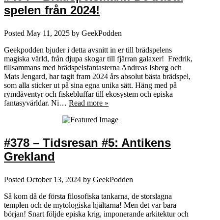
spelen från 2024!
Posted
May 11, 2025
by
GeekPodden
Geekpodden bjuder i detta avsnitt in er till brädspelens
magiska värld, från djupa skogar till fjärran galaxer! Fredrik,
tillsammans med brädspelsfantasterna Andreas Isberg och
Mats Jengard, har tagit fram 2024 års absolut bästa brädspel,
som alla sticker ut på sina egna unika sätt. Häng med på
rymdäventyr och fiskebluffar till ekosystem och episka
fantasyvärldar. Ni…
Read more »
#378 – Tidsresan #5: Antikens
Grekland
Posted
October 13, 2024
by
GeekPodden
Så kom då de första filosofiska tankarna, de storslagna
templen och de mytologiska hjältarna! Men det var bara
början! Snart följde episka krig, imponerande arkitektur och