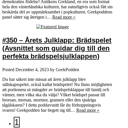
demokratins födelse! Antikens Grekland, en era som format
hela den västerländska kulturen, har naturligtvis också fått sin
beskärda del av uppmärksamhet i popkulturen. Geekpoddens
panel sätter sig återigen i…
Read more »
#350 – Årets Julklapp: Brädspelet
(Avsnittet som guidar dig till den
perfekta brädspelsjulklappen)
Posted
December 4, 2023
by
GeekPodden
Du har säkert inte missat att årets julklapp blev
sällskapsspelet, också kallat brädspelet! Nu finns möjligheten
att portionera ut mängder av brädspelsklappar till familj och
vänner, men vilka ska du välja? Vilket brädspel passar till
brorsan, morsan, mormor, grannen eller den sjuåriga
tågälskaren? I detta poddavsnitt får du förhoppningsvis
svaren! Geekpodden har begett sig till…
Read more »
1