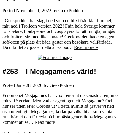
Posted
November 1, 2022
by
GeekPodden
Geekpodden har slagit ned som en blixt från klar himmel,
rakt ned i Trollcon version 2022! Från hela Sverige kommer
rollspelare, brädspelare och cosplayers för att mingla, umgås
och frottera sig med likasinnade! Geekpodden hade en egen
soff-scen på plats dit både gäster och besökare vallfärdade.
Då utbudet av gäster detta år var så…
Read more »
#253 – I Megagamens värld!
Posted
June 28, 2020
by
GeekPodden
Fenomenet Megagames har vuxit enormt de senaste åren, inte
minst i Sverige. Men vad är egentligen ett Megagame? Och
hur ser tiden efter Corona ut? I detta avsnitt så gräver vi ned
oss ordentligt i Megagames, kollar på vilka titlar som väntar
runt hörnet och får reda på hur nästa generations Megagames
kommer att se…
Read more »