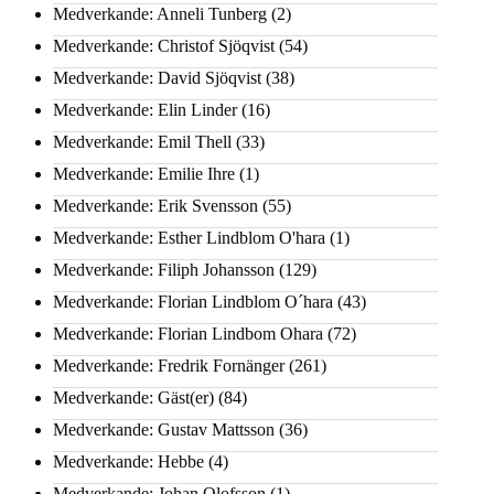
Medverkande: Anneli Tunberg
(2)
Medverkande: Christof Sjöqvist
(54)
Medverkande: David Sjöqvist
(38)
Medverkande: Elin Linder
(16)
Medverkande: Emil Thell
(33)
Medverkande: Emilie Ihre
(1)
Medverkande: Erik Svensson
(55)
Medverkande: Esther Lindblom O'hara
(1)
Medverkande: Filiph Johansson
(129)
Medverkande: Florian Lindblom O´hara
(43)
Medverkande: Florian Lindbom Ohara
(72)
Medverkande: Fredrik Fornänger
(261)
Medverkande: Gäst(er)
(84)
Medverkande: Gustav Mattsson
(36)
Medverkande: Hebbe
(4)
Medverkande: Johan Olofsson
(1)