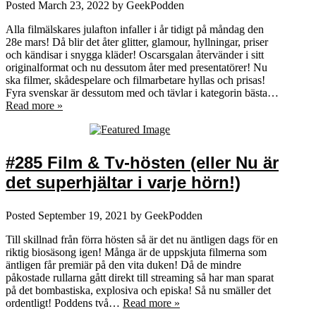
Posted
March 23, 2022
by
GeekPodden
Alla filmälskares julafton infaller i år tidigt på måndag den
28e mars! Då blir det åter glitter, glamour, hyllningar, priser
och kändisar i snygga kläder! Oscarsgalan återvänder i sitt
originalformat och nu dessutom åter med presentatörer! Nu
ska filmer, skådespelare och filmarbetare hyllas och prisas!
Fyra svenskar är dessutom med och tävlar i kategorin bästa…
Read more »
#285 Film & Tv-hösten (eller Nu är
det superhjältar i varje hörn!)
Posted
September 19, 2021
by
GeekPodden
Till skillnad från förra hösten så är det nu äntligen dags för en
riktig biosäsong igen! Många är de uppskjuta filmerna som
äntligen får premiär på den vita duken! Då de mindre
påkostade rullarna gått direkt till streaming så har man sparat
på det bombastiska, explosiva och episka! Så nu smäller det
ordentligt! Poddens två…
Read more »