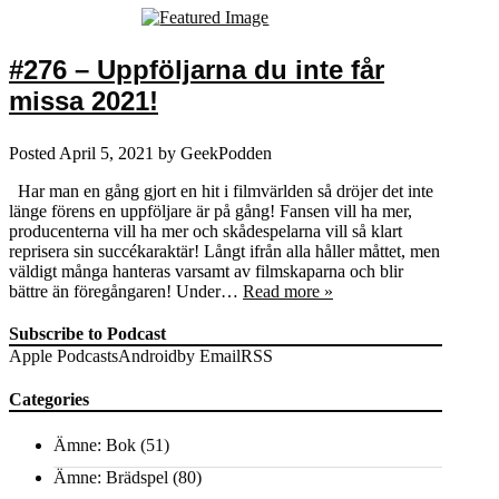
#276 – Uppföljarna du inte får
missa 2021!
Posted
April 5, 2021
by
GeekPodden
Har man en gång gjort en hit i filmvärlden så dröjer det inte
länge förens en uppföljare är på gång! Fansen vill ha mer,
producenterna vill ha mer och skådespelarna vill så klart
reprisera sin succékaraktär! Långt ifrån alla håller måttet, men
väldigt många hanteras varsamt av filmskaparna och blir
bättre än föregångaren! Under…
Read more »
Subscribe to Podcast
Apple Podcasts
Android
by Email
RSS
Categories
Ämne: Bok
(51)
Ämne: Brädspel
(80)