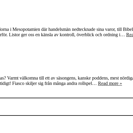
tavlorna i Mesopotamien där handelsmän nedtecknade sina varor, till Bibel
varför. Listor ger oss en känsla av kontroll, överblick och ordning i…
Rea
? Varmt välkomna till ett av säsongens, kanske poddens, mest nördiga 
amtidigt! Fiasco skiljer sig från många andra rollspel…
Read more »