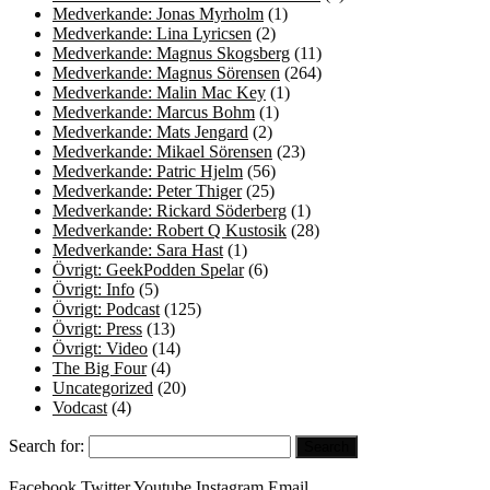
Medverkande: Jonas Myrholm
(1)
Medverkande: Lina Lyricsen
(2)
Medverkande: Magnus Skogsberg
(11)
Medverkande: Magnus Sörensen
(264)
Medverkande: Malin Mac Key
(1)
Medverkande: Marcus Bohm
(1)
Medverkande: Mats Jengard
(2)
Medverkande: Mikael Sörensen
(23)
Medverkande: Patric Hjelm
(56)
Medverkande: Peter Thiger
(25)
Medverkande: Rickard Söderberg
(1)
Medverkande: Robert Q Kustosik
(28)
Medverkande: Sara Hast
(1)
Övrigt: GeekPodden Spelar
(6)
Övrigt: Info
(5)
Övrigt: Podcast
(125)
Övrigt: Press
(13)
Övrigt: Video
(14)
The Big Four
(4)
Uncategorized
(20)
Vodcast
(4)
Search for:
Facebook
Twitter
Youtube
Instagram
Email