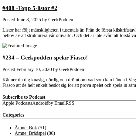
#408 -Topp 5-listor #2
Posted
June 8, 2025
by
GeekPodden
Listor har följt mänskligheten i tusentals år. Från de första kilskrifts
behov av att strukturera vår omvärld. Och det är inte svårt att förstå 
#234 – Geekpodden spelar Fiasco!
Posted
February 10, 2020
by
GeekPodden
Känner du dig knasig, nördig och drömt om vad som kan hända i Vegas
Fiasco att de helt enkelt beslöt sig för att prova spelet och spela in s
Subscribe to Podcast
Apple Podcasts
Android
by Email
RSS
Categories
Ämne: Bok
(51)
Ämne: Brädspel
(80)