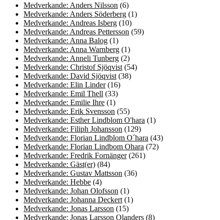
Medverkande: Anders Nilsson
(6)
Medverkande: Anders Söderberg
(1)
Medverkande: Andreas Isberg
(10)
Medverkande: Andreas Pettersson
(59)
Medverkande: Anna Balog
(1)
Medverkande: Anna Warnberg
(1)
Medverkande: Anneli Tunberg
(2)
Medverkande: Christof Sjöqvist
(54)
Medverkande: David Sjöqvist
(38)
Medverkande: Elin Linder
(16)
Medverkande: Emil Thell
(33)
Medverkande: Emilie Ihre
(1)
Medverkande: Erik Svensson
(55)
Medverkande: Esther Lindblom O'hara
(1)
Medverkande: Filiph Johansson
(129)
Medverkande: Florian Lindblom O´hara
(43)
Medverkande: Florian Lindbom Ohara
(72)
Medverkande: Fredrik Fornänger
(261)
Medverkande: Gäst(er)
(84)
Medverkande: Gustav Mattsson
(36)
Medverkande: Hebbe
(4)
Medverkande: Johan Olofsson
(1)
Medverkande: Johanna Deckert
(1)
Medverkande: Jonas Larsson
(15)
Medverkande: Jonas Larsson Olanders
(8)