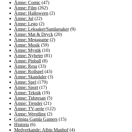
Ämne: Comic
(47)
Ämne: Film
(262)
Ämne: Halloween
(2)
Ämne: Jul
(22)
Ämne: Lego
(2)
Ämne: Leksaker/Samlarsaker
(9)
Ämne: Mat & Dryck
(20)
Ämne: Megagame
(2)
Ämne: Musik
(59)
Ämne: Mystik
(10)
Ämne: Nyheter
(81)
Ämne: Pinball
(8)
Ämne: Resa
(33)
Ämne: Rollspel
(43)
Ämne: Skandaler
(3)
Ämne: Spel
(179)
Ämne: Sport
(17)
Ämne: Teknik
(19)
Ämne: Tidsresan
(5)
Ämne: Trender
(21)
Ämne: TV-serie
(122)
Ämne: Wrestling
(2)
Griniga Gamla Gamers
(15)
Historia
(6)
Medverkande: Albin Manhof
(4)