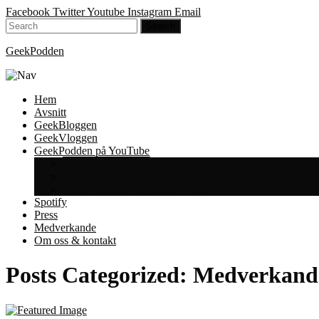
Facebook
Twitter
Youtube
Instagram
Email
GeekPodden
Hem
Avsnitt
GeekBloggen
GeekVloggen
GeekPodden på YouTube
GeekPodden Retro
Gaming med Micke & Filiph
GeekPoddens Julspecialer 2013
Spotify
Press
Medverkande
Om oss & kontakt
Posts Categorized:
Medverkande