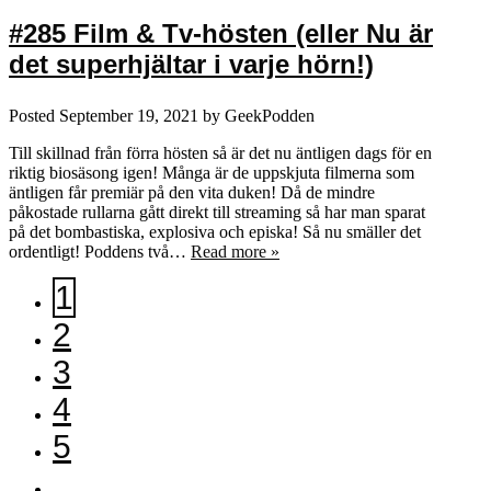
#285 Film & Tv-hösten (eller Nu är
det superhjältar i varje hörn!)
Posted
September 19, 2021
by
GeekPodden
Till skillnad från förra hösten så är det nu äntligen dags för en
riktig biosäsong igen! Många är de uppskjuta filmerna som
äntligen får premiär på den vita duken! Då de mindre
påkostade rullarna gått direkt till streaming så har man sparat
på det bombastiska, explosiva och episka! Så nu smäller det
ordentligt! Poddens två…
Read more »
1
2
3
4
5