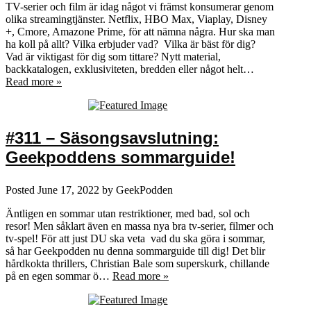
TV-serier och film är idag något vi främst konsumerar genom
olika streamingtjänster. Netflix, HBO Max, Viaplay, Disney
+, Cmore, Amazone Prime, för att nämna några. Hur ska man
ha koll på allt? Vilka erbjuder vad? Vilka är bäst för dig?
Vad är viktigast för dig som tittare? Nytt material,
backkatalogen, exklusiviteten, bredden eller något helt…
Read more »
#311 – Säsongsavslutning:
Geekpoddens sommarguide!
Posted
June 17, 2022
by
GeekPodden
Äntligen en sommar utan restriktioner, med bad, sol och
resor! Men såklart även en massa nya bra tv-serier, filmer och
tv-spel! För att just DU ska veta vad du ska göra i sommar,
så har Geekpodden nu denna sommarguide till dig! Det blir
hårdkokta thrillers, Christian Bale som superskurk, chillande
på en egen sommar ö…
Read more »