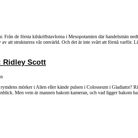
 år. Från de första kilskriftstavlorna i Mesopotamien där handelsmän nedt
v av att strukturera vår omvärld. Och det är inte svårt att förstå varför.
 Ridley Scott
en
ymdens mörker i Alien eller kände pulsen i Colosseum i Gladiator? Rid
gonblick. Men vem är mannen bakom kameran, och vad ligger bakom han