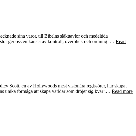
ecknade sina varor, till Bibelns släkttavlor och medeltida
 Listor ger oss en känsla av kontroll, överblick och ordning i…
Read
ley Scott, en av Hollywoods mest visionära regissörer, har skapat
s unika förmåga att skapa världar som dröjer sig kvar i…
Read more