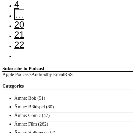
4
…
20
21
22
Subscribe to Podcast
Apple Podcasts
Android
by Email
RSS
Categories
Ämne: Bok
(51)
Ämne: Brädspel
(80)
Ämne: Comic
(47)
Ämne: Film
(262)
Ämne: Halloween
(2)