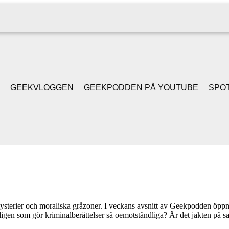
GEEKVLOGGEN
GEEKPODDEN PÅ YOUTUBE
SPOT
GEEKPODDEN RETRO
GAMING MED MICKE
& FILIPH
GEEKPODDENS
ysterier och moraliska gråzoner. I veckans avsnitt av Geekpodden öppna
ligen som gör kriminalberättelser så oemotståndliga? Är det jakten på s
JULSPECIALER 2013