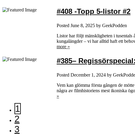
#408 -Topp 5-listor #2
Posted
June 8, 2025
by
GeekPodden
Listor har följt mänskligheten i tusentals
kungalängder – vi har alltid haft ett beho
more »
#385– Regissörspecial:
Posted
December 1, 2024
by
GeekPodd
Vem kan glömma första gången de mötte r
några av filmhistoriens mest ikoniska ö
»
1
2
3