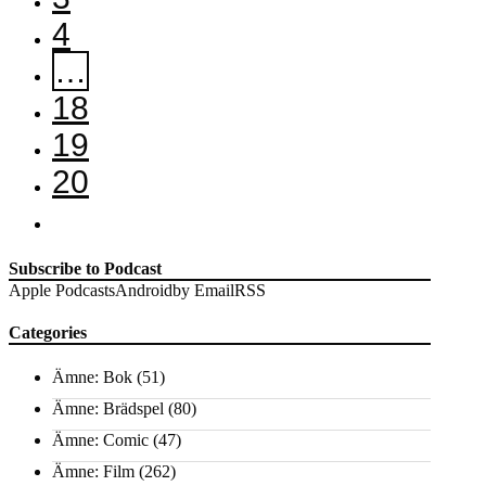
4
…
18
19
20
Subscribe to Podcast
Apple Podcasts
Android
by Email
RSS
Categories
Ämne: Bok
(51)
Ämne: Brädspel
(80)
Ämne: Comic
(47)
Ämne: Film
(262)