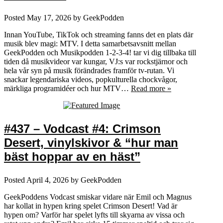
Posted
May 17, 2026
by
GeekPodden
Innan YouTube, TikTok och streaming fanns det en plats där
musik blev magi: MTV. I detta samarbetsavsnitt mellan
GeekPodden och Musikpodden 1-2-3-4! tar vi dig tillbaka till
tiden då musikvideor var kungar, VJ:s var rockstjärnor och
hela vår syn på musik förändrades framför tv‑rutan. Vi
snackar legendariska videos, popkulturella chockvågor,
märkliga programidéer och hur MTV…
Read more »
#437 – Vodcast #4: Crimson
Desert, vinylskivor & “hur man
bäst hoppar av en häst”
Posted
April 4, 2026
by
GeekPodden
GeekPoddens Vodcast smiskar vidare när Emil och Magnus
har kollat in hypen kring spelet Crimson Desert! Vad är
hypen om? Varför har spelet lyfts till skyarna av vissa och