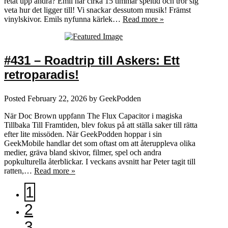
retat upp andra? Emil har cirka 15 timmar speltid och tror sig
veta hur det ligger till! Vi snackar dessutom musik! Främst
vinylskivor. Emils nyfunna kärlek…
Read more »
#431 – Roadtrip till Askers: Ett
retroparadis!
Posted
February 22, 2026
by
GeekPodden
När Doc Brown uppfann The Flux Capacitor i magiska
Tillbaka Till Framtiden, blev fokus på att ställa saker till rätta
efter lite missöden. När GeekPodden hoppar i sin
GeekMobile handlar det som oftast om att återuppleva olika
medier, gräva bland skivor, filmer, spel och andra
popkulturella återblickar. I veckans avsnitt har Peter tagit till
ratten,…
Read more »
1
2
3