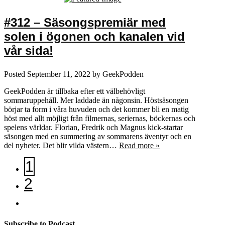
#312 – Säsongspremiär med
solen i ögonen och kanalen vid
vår sida!
Posted
September 11, 2022
by
GeekPodden
GeekPodden är tillbaka efter ett välbehövligt
sommaruppehåll. Mer laddade än någonsin. Höstsäsongen
börjar ta form i våra huvuden och det kommer bli en matig
höst med allt möjligt från filmernas, seriernas, böckernas och
spelens världar. Florian, Fredrik och Magnus kick-startar
säsongen med en summering av sommarens äventyr och en
del nyheter. Det blir vilda västern…
Read more »
1
2
Subscribe to Podcast