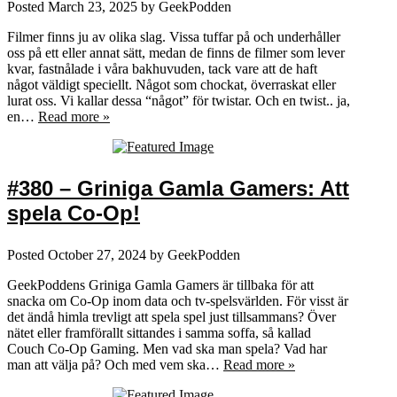
Posted
March 23, 2025
by
GeekPodden
Filmer finns ju av olika slag. Vissa tuffar på och underhåller
oss på ett eller annat sätt, medan de finns de filmer som lever
kvar, fastnålade i våra bakhuvuden, tack vare att de haft
något väldigt speciellt. Något som chockat, överraskat eller
lurat oss. Vi kallar dessa “något” för twistar. Och en twist.. ja,
en…
Read more »
#380 – Griniga Gamla Gamers: Att
spela Co-Op!
Posted
October 27, 2024
by
GeekPodden
GeekPoddens Griniga Gamla Gamers är tillbaka för att
snacka om Co-Op inom data och tv-spelsvärlden. För visst är
det ändå himla trevligt att spela spel just tillsammans? Över
nätet eller framförallt sittandes i samma soffa, så kallad
Couch Co-Op Gaming. Men vad ska man spela? Vad har
man att välja på? Och med vem ska…
Read more »