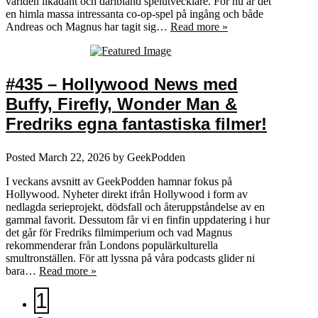
världen likadant och däribland spelutvecklare. För nu är det
en himla massa intressanta co-op-spel på ingång och både
Andreas och Magnus har tagit sig…
Read more »
#435 – Hollywood News med
Buffy, Firefly, Wonder Man &
Fredriks egna fantastiska filmer!
Posted
March 22, 2026
by
GeekPodden
I veckans avsnitt av GeekPodden hamnar fokus på
Hollywood. Nyheter direkt ifrån Hollywood i form av
nedlagda serieprojekt, dödsfall och återuppståndelse av en
gammal favorit. Dessutom får vi en finfin uppdatering i hur
det går för Fredriks filmimperium och vad Magnus
rekommenderar från Londons populärkulturella
smultronställen. För att lyssna på våra podcasts glider ni
bara…
Read more »
1