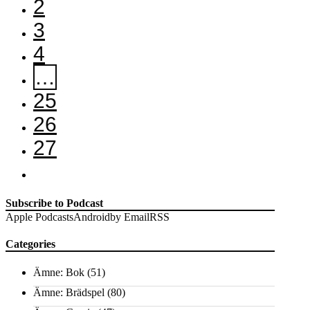
2
3
4
…
25
26
27
Subscribe to Podcast
Apple Podcasts
Android
by Email
RSS
Categories
Ämne: Bok
(51)
Ämne: Brädspel
(80)