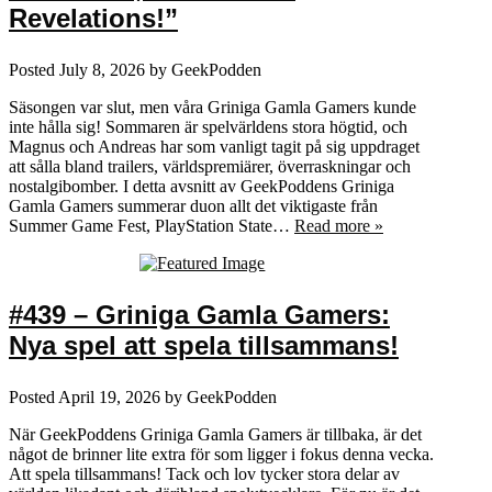
Revelations!”
Posted
July 8, 2026
by
GeekPodden
Säsongen var slut, men våra Griniga Gamla Gamers kunde
inte hålla sig! Sommaren är spelvärldens stora högtid, och
Magnus och Andreas har som vanligt tagit på sig uppdraget
att sålla bland trailers, världspremiärer, överraskningar och
nostalgibomber. I detta avsnitt av GeekPoddens Griniga
Gamla Gamers summerar duon allt det viktigaste från
Summer Game Fest, PlayStation State…
Read more »
#439 – Griniga Gamla Gamers:
Nya spel att spela tillsammans!
Posted
April 19, 2026
by
GeekPodden
När GeekPoddens Griniga Gamla Gamers är tillbaka, är det
något de brinner lite extra för som ligger i fokus denna vecka.
Att spela tillsammans! Tack och lov tycker stora delar av