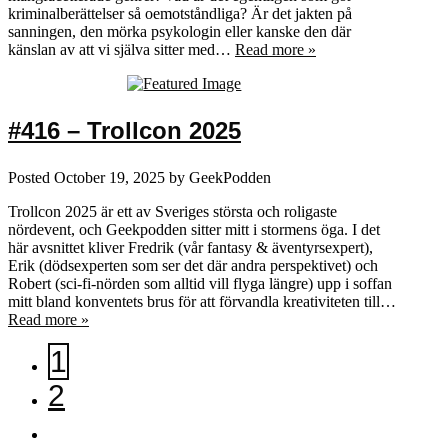
kriminalberättelser så oemotståndliga? Är det jakten på
sanningen, den mörka psykologin eller kanske den där
känslan av att vi själva sitter med…
Read more »
#416 – Trollcon 2025
Posted
October 19, 2025
by
GeekPodden
Trollcon 2025 är ett av Sveriges största och roligaste
nördevent, och Geekpodden sitter mitt i stormens öga. I det
här avsnittet kliver Fredrik (vår fantasy & äventyrsexpert),
Erik (dödsexperten som ser det där andra perspektivet) och
Robert (sci-fi-nörden som alltid vill flyga längre) upp i soffan
mitt bland konventets brus för att förvandla kreativiteten till…
Read more »
1
2