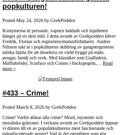
popkulturen!
Posted
May 24, 2026
by
GeekPodden
Kostymerna är pressade, vapnen laddade och lojaliteten
hänger på en skör tråd. I detta avsnitt av Geekpodden kliver
Fredrik, Florian och regissören/manusförfattaren Anders
Nilsson rakt in i popkulturens skildring av gangstergenrens
mörka hjärta för att dissekera en värld byggd på makt,
pengar, familj och svek. Med klassiker som Gudfadern,
Maffiabröder, Scarface och Casino i backspegeln,…
Read
more »
#433 – Crime!
Posted
March 8, 2026
by
GeekPodden
Crime! Varför älskar alla crime? Mord, mysterier och
moraliska gråzoner. I veckans avsnitt av Geekpodden öppnar
vi dörren till en av populärkulturens mest fascinerande och
mångfacetterade genrer! Vad är det egentligen som gör